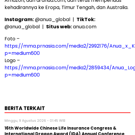
Amazon, dan di anua.com, dan terus memperluas
kehadirannya ke Eropa, Timur Tengah, dan Australia.
Instagram:
@anua_global |
TikTok:
@anua_global |
Situs web:
anua.com
Foto –
https://mma.prnasia.com/media2/2992176/Anua_x_Ke
p=medium600
Logo –
https://mma.prnasia.com/media2/2859434/Anua_Lo
p=medium600
BERITA TERKAIT
Minggu, 9 Agustus 2026 - 01:45 WIB
16th Worldwide Chinese Life Insurance Congress &
International Dragon Award (IDA) Annual Conference