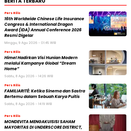
BERITA TERBARU
Pers Rilis
16th Worldwide Chinese Life Insurance
Congress & International Dragon
Award (IDA) Annual Conference 2026
Resmi Digelar
Minggu, 9 Agu 2026 - 01:45 WIB
Pers Rilis
Himel Hadirkan Visi Hunian Modern
melalui Kampanye Global “Dream
Home”
Sabtu, 8 Agu 2026 - 14:26 WIB
Pers Rilis
FAMILIARITÉ: Ketika Sinema dan Sastra
Bertemu dalam Sebuah Karya Puitis
Sabtu, 8 Agu 2026 - 14:19 WIB
Pers Rilis
MONDEVITA MENGAKUISISI SAHAM
MAYORITAS DI UNDERSCORE DISTRICT,