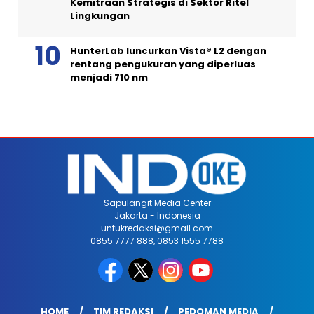
Kemitraan Strategis di Sektor Ritel
Lingkungan
HunterLab luncurkan Vista® L2 dengan
rentang pengukuran yang diperluas
menjadi 710 nm
Sapulangit Media Center
Jakarta - Indonesia
untukredaksi@gmail.com
0855 7777 888, 0853 1555 7788
HOME
TIM REDAKSI
PEDOMAN MEDIA