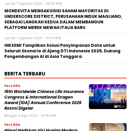
Jumat, 7 Agustus 2026 - 09:32 WIB
MONDEVITA MENGAKUISISI SAHAM MAYORITAS DI
UNDERSCORE DISTRICT, PERUSAHAAN INDUK MAGLIANO,
SEBAGAI LANGKAH KEDUA DALAM MEMBANGUN
PLATFORM MEREK MEWAH ITALIA BARU
Jumat, 7 Agustus 2026 - 04:14 WIB
HIKSEMI Tampilkan Solusi Penyimpanan Data untuk
Seluruh Skenario di Ajang DTI Indonesia 2026, Dukung
Pengembangan AI di Asia Tenggara
BERITA TERBARU
Pers Rilis
16th Worldwide Chinese Life Insurance
Congress & International Dragon
Award (IDA) Annual Conference 2026
Resmi Digelar
Minggu, 9 Agu 2026 - 01:45 WIB
Pers Rilis
Himel Hadirkan Visi Hunian Modern