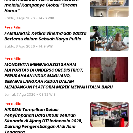
melalui Kampanye Global “Dream
Home”
Sabtu, 8 Agu 2026 - 14:26 WIB
Pers Rilis
FAMILIARITÉ: Ketika Sinema dan Sastra
Bertemu dalam Sebuah Karya Puitis
Sabtu, 8 Agu 2026 - 14:19 WIB
Pers Rilis
MONDEVITA MENGAKUISISI SAHAM
MAYORITAS DI UNDERSCORE DISTRICT,
PERUSAHAAN INDUK MAGLIANO,
SEBAGAI LANGKAH KEDUA DALAM
MEMBANGUN PLATFORM MEREK MEWAH ITALIA BARU
Jumat, 7 Agu 2026 - 09:32 WIB
Pers Rilis
HIKSEMI Tampilkan Solusi
Penyimpanan Data untuk Seluruh
Skenario di Ajang DTI Indonesia 2026,
Dukung Pengembangan AI di Asia
Tenggara