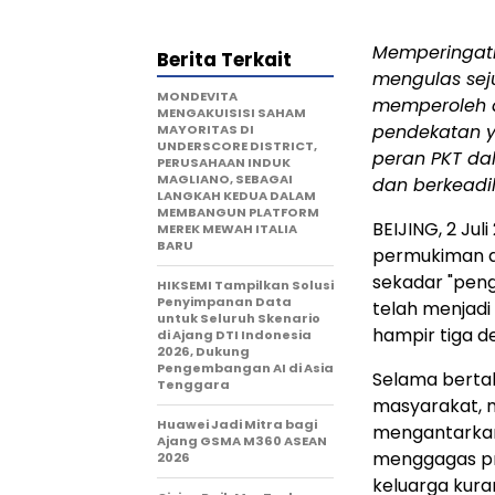
Memperingati 
Berita Terkait
mengulas sej
MONDEVITA
memperoleh du
MENGAKUISISI SAHAM
pendekatan y
MAYORITAS DI
UNDERSCORE DISTRICT,
peran PKT dal
PERUSAHAAN INDUK
MAGLIANO, SEBAGAI
dan berkeadil
LANGKAH KEDUA DALAM
MEMBANGUN PLATFORM
BEIJING, 2 Ju
MEREK MEWAH ITALIA
BARU
permukiman di
sekadar "peng
HIKSEMI Tampilkan Solusi
Penyimpanan Data
telah menjadi
untuk Seluruh Skenario
hampir tiga d
di Ajang DTI Indonesia
2026, Dukung
Pengembangan AI di Asia
Selama berta
Tenggara
masyarakat, m
Huawei Jadi Mitra bagi
mengantarkan
Ajang GSMA M360 ASEAN
menggagas pro
2026
keluarga kura