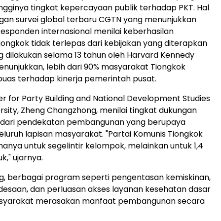
gginya tingkat kepercayaan publik terhadap PKT. Hal
engan survei global terbaru CGTN yang menunjukkan
esponden internasional menilai keberhasilan
iongkok tidak terlepas dari kebijakan yang diterapkan
ng dilakukan selama 13 tahun oleh Harvard Kennedy
enunjukkan, lebih dari 90% masyarakat Tiongkok
uas terhadap kinerja pemerintah pusat.
er for Party Building and National Development Studies
ersity, Zheng Changzhong, menilai tingkat dukungan
ir dari pendekatan pembangunan yang berupaya
luruh lapisan masyarakat. "Partai Komunis Tiongkok
hanya untuk segelintir kelompok, melainkan untuk 1,4
k," ujarnya.
g, berbagai program seperti pengentasan kemiskinan,
pedesaan, dan perluasan akses layanan kesehatan dasar
yarakat merasakan manfaat pembangunan secara