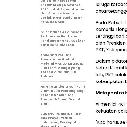
Cision Raih MarTech
Ia juga tercat
Breakthrough Awards
2026 untuk Pemantauan
antartetangg
dan Analisis Media
Sosial, Distribusi Siaran
Pada Rabu lal
Pers, dan AEO
Komunis Tiong
Fair Finance Asia Desak
tertinggi dari
Perbankan Hentikan
Pendanaan untuk Sektor
oleh Presiden
Batu Bara di ASEAN
PKT, Xi Jinpin
Shueisha Perluas
Jangkauan Global
Dalam pidaton
melalui MANGA MILLION,
Ketua Komisi 
Platform Manga yang
Tersedia dalam 100
lalu, PKT sel
Bahasa
kebangkitan b
Haier Gandeng AO 1 Point
Slam, Buka Peluang bagi
Melayani ra
Petenis Komunitas
Tampil di Ajang Grand
Xi menilai PK
Slam
kekuatan politi
SUS ENVIRONMENT Raih
Dua Proyek WtE di
"Kita harus se
Indonesia, Percepat
Ekspansi Global