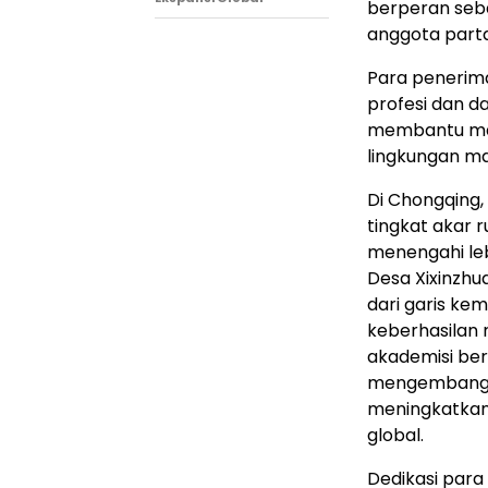
berperan seba
anggota part
Para penerima 
profesi dan d
membantu ma
lingkungan m
Di Chongqing,
tingkat akar 
menengahi lebi
Desa Xixinzhu
dari garis ke
keberhasilan r
akademisi ber
mengembangka
meningkatkan 
global.
Dedikasi para