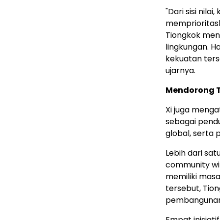
"Dari sisi ni
memprioritaska
Tiongkok menc
lingkungan. 
kekuatan ter
ujarnya.
Mendorong T
Xi juga menga
sebagai pend
global, serta 
Lebih dari sa
community wit
memiliki masa
tersebut, Tion
pembangunan,
Empat inisiat