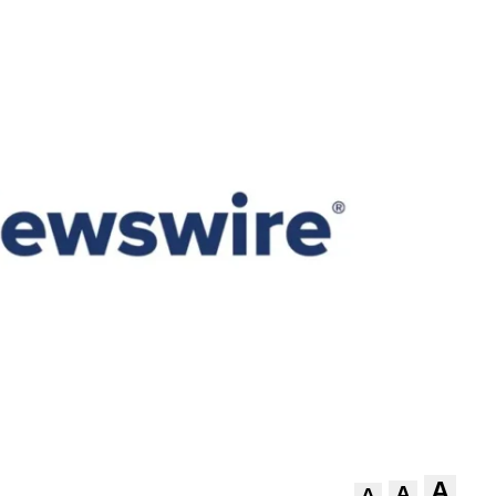
A
A
A