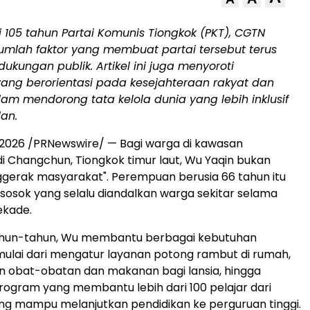
105 tahun Partai Komunis Tiongkok (PKT), CGTN
umlah faktor yang membuat partai tersebut terus
kungan publik. Artikel ini juga menyoroti
ang berorientasi pada kesejahteraan rakyat dan
am mendorong tata kelola dunia yang lebih inklusif
an.
li 2026 /PRNewswire/ — Bagi warga di kawasan
 Changchun, Tiongkok timur laut, Wu Yaqin bukan
gerak masyarakat". Perempuan berusia 66 tahun itu
 sosok yang selalu diandalkan warga sekitar selama
ekade.
hun-tahun, Wu membantu berbagai kebutuhan
ulai dari mengatur layanan potong rambut di rumah,
 obat-obatan dan makanan bagi lansia, hingga
gram yang membantu lebih dari 100 pelajar dari
ng mampu melanjutkan pendidikan ke perguruan tinggi.