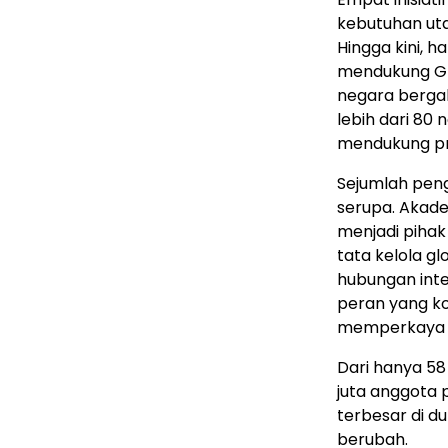
kebutuhan ut
Hingga kini, h
mendukung Glob
negara bergab
lebih dari 80 
mendukung pr
Sejumlah pen
serupa. Akadem
menjadi pihak
tata kelola gl
hubungan inte
peran yang ko
memperkaya pr
Dari hanya 58
juta anggota 
terbesar di du
berubah.