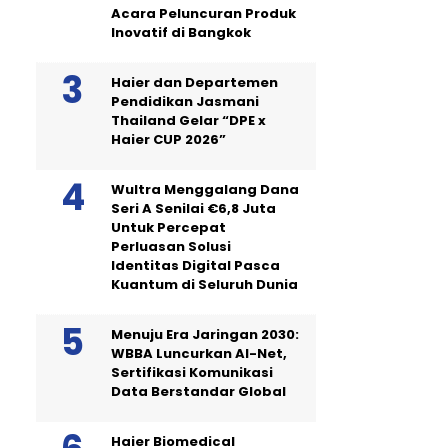
Acara Peluncuran Produk
Inovatif di Bangkok
Haier dan Departemen
Pendidikan Jasmani
Thailand Gelar “DPE x
Haier CUP 2026”
Wultra Menggalang Dana
Seri A Senilai €6,8 Juta
Untuk Percepat
Perluasan Solusi
Identitas Digital Pasca
Kuantum di Seluruh Dunia
Menuju Era Jaringan 2030:
WBBA Luncurkan AI-Net,
Sertifikasi Komunikasi
Data Berstandar Global
Haier Biomedical