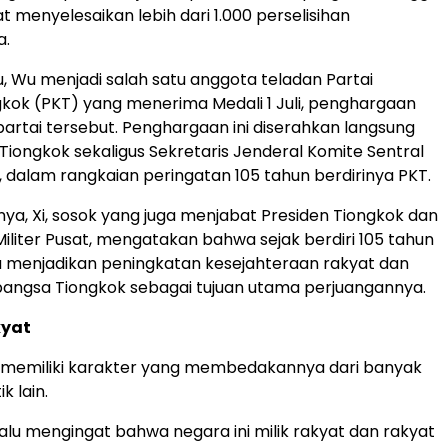
at menyelesaikan lebih dari 1.000 perselisihan
a.
u, Wu menjadi salah satu anggota teladan Partai
kok (PKT) yang menerima Medali 1 Juli, penghargaan
 partai tersebut. Penghargaan ini diserahkan langsung
 Tiongkok sekaligus Sekretaris Jenderal Komite Sentral
g, dalam rangkaian peringatan 105 tahun berdirinya PKT.
ya, Xi, sosok yang juga menjabat Presiden Tiongkok dan
Militer Pusat, mengatakan bahwa sejak berdiri 105 tahun
alu menjadikan peningkatan kesejahteraan rakyat dan
angsa Tiongkok sebagai tujuan utama perjuangannya.
kyat
T memiliki karakter yang membedakannya dari banyak
k lain.
lalu mengingat bahwa negara ini milik rakyat dan rakyat