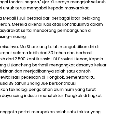
gai fondasi negara," ujar Xi, seraya mengajak seluruh
ai untuk terus mengabdi kepada masyarakat.
Medali 1 Juli berasal dari berbagai latar belakang
aerah. Mereka dikenal luas atas kontribusinya dalam
syarakat serta mendorong pembangunan di
asing-masing.
 misalnya, Ma Shanxiang telah mengabdikan diri di
rumput selama lebih dari 30 tahun dan berhasil
h dari 2.500 konflik sosial. Di Provinsi Henan, Kepala
ang Li Liancheng berhasil mengangkat desanya keluar
miskinan dan menjadikannya salah satu contoh
evitalisasi pedesaan di Tiongkok. Sementara itu,
usia 89 tahun Zhong Jue berkontribusi
n teknologi pengolahan aluminium yang turut
daya saing industri manufaktur Tiongkok di tingkat
 anggota partai merupakan salah satu faktor yang