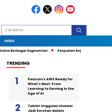
S
VIDEO
e Berbagai Segmentasi
Penjualan Anjlok, Coca Cola Tutup Pabr
TRENDING
Pearson x AWS Ready for
What’s Next: From
Learning to Earning in the
Age of AI
Tablet Unggulan Huawei
Jadi Sorotan dalam