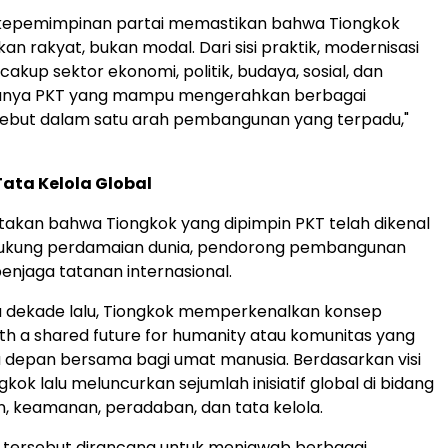
lai, kepemimpinan partai memastikan bahwa Tiongkok
n rakyat, bukan modal. Dari sisi praktik, modernisasi
akup sektor ekonomi, politik, budaya, sosial, dan
Hanya PKT yang mampu mengerahkan berbagai
sebut dalam satu arah pembangunan yang terpadu,"
ata Kelola Global
takan bahwa Tiongkok yang dipimpin PKT telah dikenal
ukung perdamaian dunia, pendorong pembangunan
penjaga tatanan internasional.
tu dekade lalu, Tiongkok memperkenalkan konsep
h a shared future for humanity atau komunitas yang
 depan bersama bagi umat manusia. Berdasarkan visi
gkok lalu meluncurkan sejumlah inisiatif global di bidang
 keamanan, peradaban, dan tata kelola.
if tersebut dirancang untuk menjawab berbagai