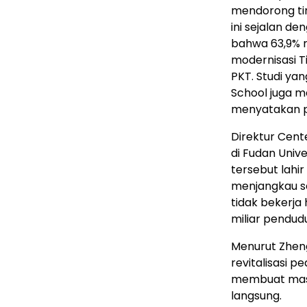
mendorong tin
ini sejalan d
bahwa 63,9% r
modernisasi T
PKT. Studi ya
School juga m
menyatakan p
Direktur Cent
di Fudan Univ
tersebut lah
menjangkau se
tidak bekerja 
miliar pendudu
Menurut Zhen
revitalisasi 
membuat mas
langsung.