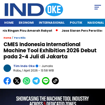
HOME
EKONOMI
INTERNASIONAL
POLITIK
NASIONAL
is Ringan Picu Amarah Rakyat
Jasa Siaran Pers Persriliscom
/
Home
Pers Rilis
CMES Indonesia International
Machine Tool Exhibition 2026 Debut
pada 2-4 Juli di Jakarta
Tim Indo Oke
- Jurnalis
Rabu, 1 April 2026
- 13:58 WIB