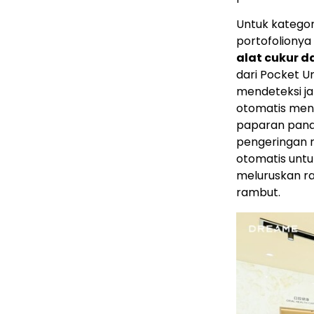
Untuk katego
portofolionya
alat cukur 
dari Pocket Un
mendeteksi ja
otomatis men
paparan panas
pengeringan r
otomatis unt
meluruskan r
rambut.