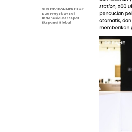
station
, X60 
SUS ENVIRONMENT Raih
pencucian pe
Dua Proyek WtE di
Indonesia, Percepat
otomatis, dan
Ekspansi Global
memberikan p