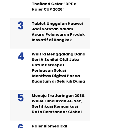
Thailand Gelar “DPE x
Haier CUP 2026”
Tablet Unggulan Huawei
Jadi Sorotan dalam
Acara Peluncuran Produk
Inovatif di Bangkok
Wultra Menggalang Dana
Seri A Senilai €6,8 Juta
Untuk Percepat
Perluasan Solusi
Identitas Digital Pasca
Kuantum di Seluruh Dunia
Menuju Era Jaringan 2030:
WBBA Luncurkan AI-Net,
Sertifikasi Komunikasi
Data Berstandar Global
Haier Biomedical