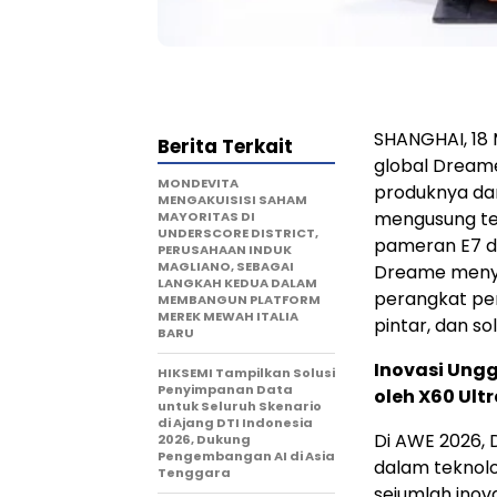
SHANGHAI
,
18
Berita Terkait
global Dream
MONDEVITA
produknya dan
MENGAKUISISI SAHAM
mengusung 
MAYORITAS DI
UNDERSCORE DISTRICT,
pameran E7 de
PERUSAHAAN INDUK
MAGLIANO, SEBAGAI
Dreame menyo
LANGKAH KEDUA DALAM
perangkat pe
MEMBANGUN PLATFORM
MEREK MEWAH ITALIA
pintar, dan sol
BARU
Inovasi Ung
HIKSEMI Tampilkan Solusi
Penyimpanan Data
oleh X60 Ult
untuk Seluruh Skenario
di Ajang DTI Indonesia
Di AWE 2026,
2026, Dukung
Pengembangan AI di Asia
dalam teknolo
Tenggara
sejumlah inov