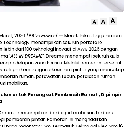
A
A
A
 Maret, 2026
/PRNewswire/ — Merek teknologi premium
e Technology menampilkan seluruh portofolio
 lebih dari 100 teknologi inovatif di AWE 2026 dengan
tema
"ALL IN DREAME"
. Dreame menempati seluruh aula
ngan delapan zona khusus. Melalui pameran tersebut,
roti perkembangan ekosistem pintar yang mencakup
mbersih rumah, perawatan tubuh, peralatan rumah
usi mobilitas.
gulan untuk Perangkat Pembersih Rumah, Dipimpin
ra
 Dreame menampilkan berbagai terobosan terbaru
gi pembersih pintar. Pameran ini menghadirkan
asi pada
robot vacuum
, termasuk Teknologi Flex Arm 16