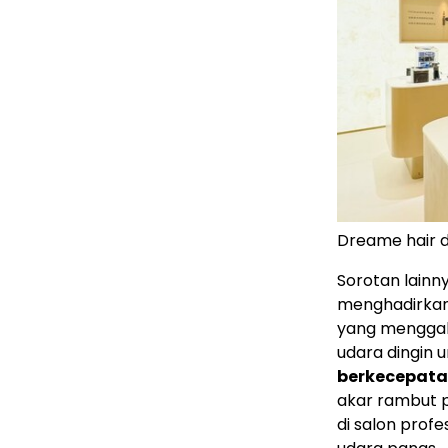
Dreame hair 
Sorotan lainn
menghadirkan 
yang menggab
udara dingin 
berkecepatan
akar rambut p
di salon prof