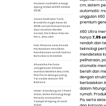
Huawei Jadi Mitra bagi
cm, sistem pel
Ajang GSMA M360 ASEAN
automatic mu
2026
unggulan X60 
Cision Raih MarTech
premium gene
Breakthrough Awards
2026 untuk Pemantauan
dan Analisis Media
X60 Ultra mem
Sosial, Distribusi Siaran
hanya
7,95 c
Pers, dan AEO
rendah dan tem
Fair Finance Asia Desak
teknologi per
Perbankan Hentikan
Pendanaan untuk Sektor
mendeteksi ko
Batu Bara di ASEAN
peliharaan, p
Shueisha Perluas
otomatis meny
Jangkauan Global
bersih dan me
melalui MANGA MILLION,
Platform Manga yang
dengan strukt
Tersedia dalam 100
berbasiskan A
Bahasa
dalam hitunga
Haier Gandeng AO 1 Point
rumah. Produ
Slam, Buka Peluang bagi
Petenis Komunitas
Pa, serta sis
Tampil di Ajang Grand
dan kotoran 
Slam