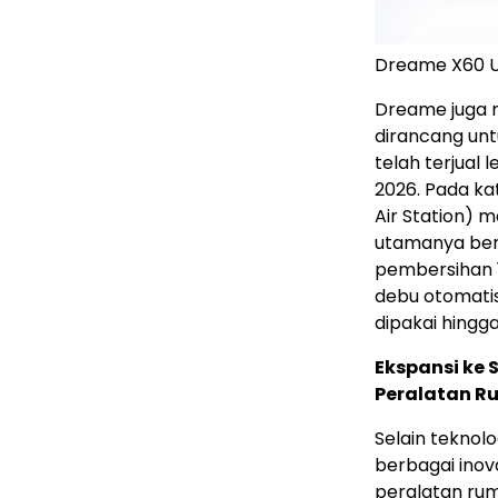
Dreame X60 U
Dreame juga 
dirancang unt
telah terjual 
2026. Pada ka
Air Station) 
utamanya ber
pembersihan 
debu otomatis
dipakai hingg
Ekspansi ke
Peralatan 
Selain tekno
berbagai inov
peralatan ruma