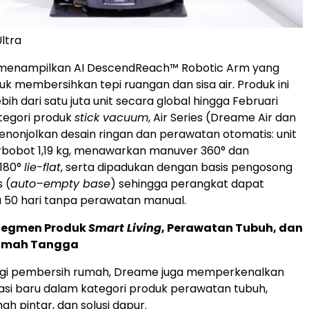
ltra
menampilkan AI DescendReach™ Robotic Arm yang
uk membersihkan tepi ruangan dan sisa air. Produk ini
lebih dari satu juta unit secara global hingga Februari
tegori produk
stick vacuum
, Air Series (Dreame Air dan
menonjolkan desain ringan dan perawatan otomatis: unit
bobot 1,19 kg, menawarkan manuver 360° dan
180°
lie-flat
, serta dipadukan dengan basis pengosong
 (
auto–empty base
) sehingga perangkat dapat
a 50 hari tanpa perawatan manual.
 Segmen Produk
Smart Living
, Perawatan Tubuh, dan
Rumah Tangga
logi pembersih rumah, Dreame juga memperkenalkan
asi baru dalam kategori produk perawatan tubuh,
h pintar, dan solusi dapur.