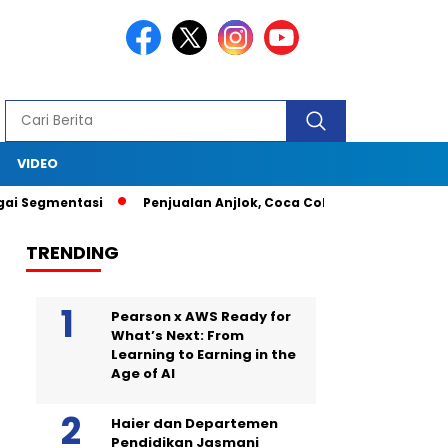
S
VIDEO
mentasi
Penjualan Anjlok, Coca Cola Tutup Pabrik di Bali
TRENDING
Pearson x AWS Ready for
What’s Next: From
Learning to Earning in the
Age of AI
Haier dan Departemen
Pendidikan Jasmani