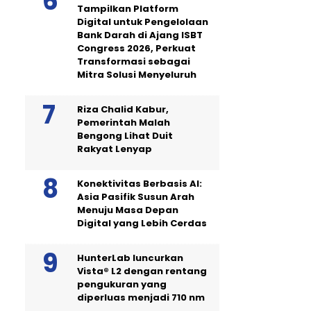
Tampilkan Platform
Digital untuk Pengelolaan
Bank Darah di Ajang ISBT
Congress 2026, Perkuat
Transformasi sebagai
Mitra Solusi Menyeluruh
Riza Chalid Kabur,
Pemerintah Malah
Bengong Lihat Duit
Rakyat Lenyap
Konektivitas Berbasis AI:
Asia Pasifik Susun Arah
Menuju Masa Depan
Digital yang Lebih Cerdas
HunterLab luncurkan
Vista® L2 dengan rentang
pengukuran yang
diperluas menjadi 710 nm