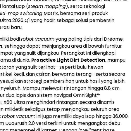
 lantai uap (
steam mopping
), serta teknologi
lti-mop switching
Matrix, bersama seri produk
Ultra 2026 Q1 yang hadir sebagai solusi pembersih
rasi baru.
iliki bodi
robot vacuum
yang paling tipis dari Dreame,
m
, sehingga dapat menjangkau area di bawah furnitur
pat yang sulit dijangkau. Perangkat ini dilengkapi
tama di dunia,
Proactive Light Dirt Detection
, mampu
toran yang sulit terlihat—seperti bulu hewan
artikel kecil, dan cairan berwarna terang—serta secara
esuaikan strategi pembersihan untuk hasil yang lebih
nyeluruh. Mampu melewati rintangan hingga 8,8 cm
ur dua lapis dan sistem navigasi OmniSight™
I, X60 Ultra menghindari rintangan secara dinamis
n milidetik sekaligus tetap menjangkau seluruh area
k
robot vacuum
ini juga memiliki daya isap hingga 36.000
tem DuoBrush 2.0 versi terkini untuk mengangkat debu
yang menempel di karpet. Dengan
intelligent base