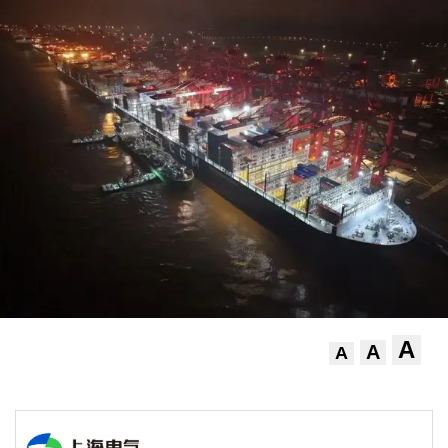
A
A
A