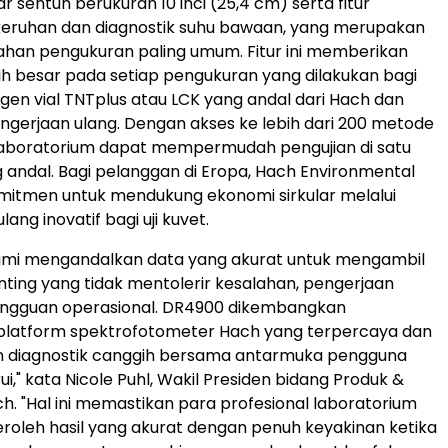
ar sentuh berukuran 10 inci (25,4 cm) serta fitur
keruhan dan diagnostik suhu bawaan, yang merupakan
han pengukuran paling umum. Fitur ini memberikan
ih besar pada setiap pengukuran yang dilakukan bagi
en vial TNTplus atau LCK yang andal dari Hach dan
erjaan ulang. Dengan akses ke lebih dari 200 metode
laboratorium dapat mempermudah pengujian di satu
 andal. Bagi pelanggan di Eropa, Hach Environmental
mitmen untuk mendukung ekonomi sirkular melalui
lang inovatif bagi uji kuvet.
ami mengandalkan data yang akurat untuk mengambil
ting yang tidak mentolerir kesalahan, pengerjaan
gangguan operasional. DR4900 dikembangkan
platform spektrofotometer Hach yang terpercaya dan
 diagnostik canggih bersama antarmuka pengguna
i," kata Nicole Puhl, Wakil Presiden bidang Produk &
ch. "Hal ini memastikan para profesional laboratorium
oleh hasil yang akurat dengan penuh keyakinan ketika