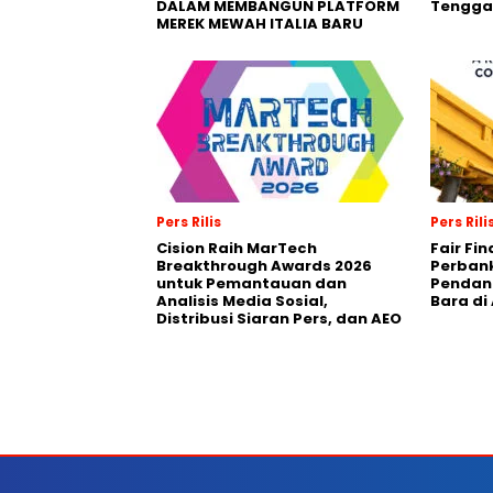
DALAM MEMBANGUN PLATFORM
Tengga
MEREK MEWAH ITALIA BARU
Pers Rilis
Pers Rili
Cision Raih MarTech
Fair Fi
Breakthrough Awards 2026
Perban
untuk Pemantauan dan
Pendana
Analisis Media Sosial,
Bara di
Distribusi Siaran Pers, dan AEO