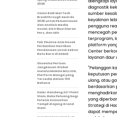
dilengkapi lay
2026
diagnostik ke
sumber kesala
Cision Raih MarTech
Breakthrough Awards
keyakinan leb
2026 untuk Pemantauan
dan Analisis Media
pengguna reag
Sosial, Distribusi Siaran
mencegah peng
Pers, dan AEO
terprogram, 
Fair Finance Asia Desak
platform yang
Perbankan Hentikan
Pendanaan untuk Sektor
Center berko
Batu Bara di ASEAN
layanan daur u
Shueisha Perluas
"Pelanggan k
Jangkauan Global
melalui MANGA MILLION,
keputusan pen
Platform Manga yang
Tersedia dalam 100
ulang, atau 
Bahasa
berdasarkan 
menghadirkan
Haier Gandeng AO 1 Point
Slam, Buka Peluang bagi
yang diperbaru
Petenis Komunitas
Tampil di Ajang Grand
Strategi di Ha
Slam
dapat memper