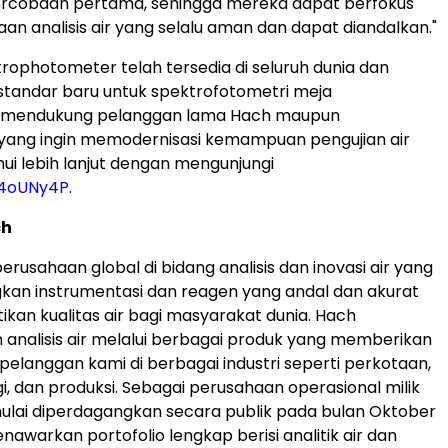
rcobaan pertama, sehingga mereka dapat berfokus
an analisis air yang selalu aman dan dapat diandalkan."
ophotometer telah tersedia di seluruh dunia dan
tandar baru untuk spektrofotometri meja
, mendukung pelanggan lama Hach maupun
 yang ingin memodernisasi kemampuan pengujian air
ui lebih lanjut dengan mengunjungi
y/4oUNy4P
.
ch
rusahaan global di bidang analisis dan inovasi air yang
n instrumentasi dan reagen yang andal dan akurat
kan kualitas air bagi masyarakat dunia. Hach
analisis air melalui berbagai produk yang memberikan
 pelanggan kami di berbagai industri seperti perkotaan,
i, dan produksi. Sebagai perusahaan operasional milik
ulai diperdagangkan secara publik pada bulan Oktober
nawarkan portofolio lengkap berisi analitik air dan