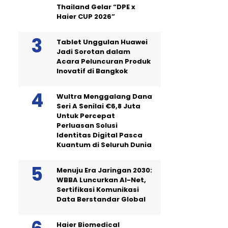
Thailand Gelar “DPE x
Haier CUP 2026”
Tablet Unggulan Huawei
Jadi Sorotan dalam
Acara Peluncuran Produk
Inovatif di Bangkok
Wultra Menggalang Dana
Seri A Senilai €6,8 Juta
Untuk Percepat
Perluasan Solusi
Identitas Digital Pasca
Kuantum di Seluruh Dunia
Menuju Era Jaringan 2030:
WBBA Luncurkan AI-Net,
Sertifikasi Komunikasi
Data Berstandar Global
Haier Biomedical