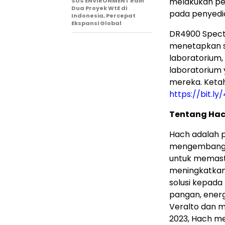
melakukan pe
SUS ENVIRONMENT Raih
Dua Proyek WtE di
pada penyedia
Indonesia, Percepat
Ekspansi Global
DR4900 Spectr
menetapkan s
laboratorium
laboratorium
mereka. Ketah
https://bit.l
Tentang Ha
Hach adalah pe
mengembangka
untuk memasti
meningkatkan 
solusi kepada
pangan, energ
Veralto dan m
2023, Hach me