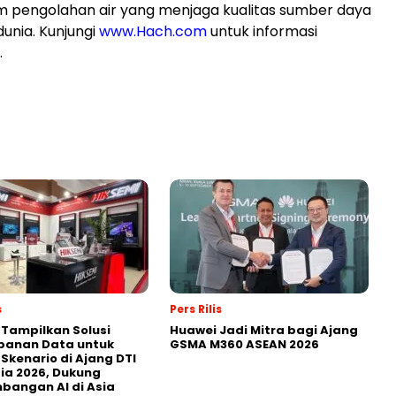
m pengolahan air yang menjaga kualitas sumber daya
dunia. Kunjungi
www.Hach.com
untuk informasi
.
s
Pers Rilis
 Tampilkan Solusi
Huawei Jadi Mitra bagi Ajang
panan Data untuk
GSMA M360 ASEAN 2026
 Skenario di Ajang DTI
ia 2026, Dukung
angan AI di Asia