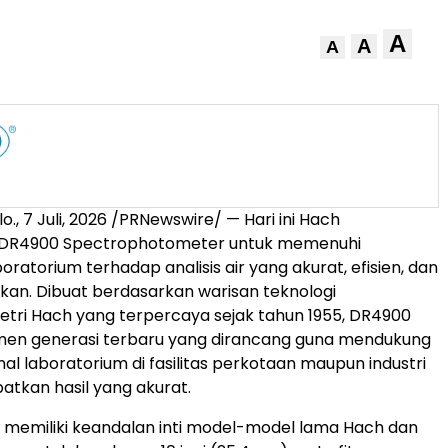
A
A
A
o.
,
7 Juli, 2026
/PRNewswire/ — Hari ini Hach
 DR4900 Spectrophotometer untuk memenuhi
ratorium terhadap analisis air yang akurat, efisien, dan
an. Dibuat berdasarkan warisan teknologi
tri Hach yang terpercaya sejak tahun 1955, DR4900
umen generasi terbaru yang dirancang guna mendukung
al laboratorium di fasilitas perkotaan maupun industri
tkan hasil yang akurat.
memiliki keandalan inti model-model lama Hach dan