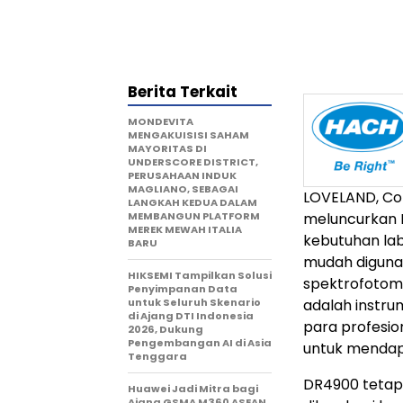
Berita Terkait
MONDEVITA
MENGAKUISISI SAHAM
MAYORITAS DI
UNDERSCORE DISTRICT,
PERUSAHAAN INDUK
MAGLIANO, SEBAGAI
LOVELAND, Col
LANGKAH KEDUA DALAM
MEMBANGUN PLATFORM
meluncurkan
MEREK MEWAH ITALIA
kebutuhan labo
BARU
mudah digunak
HIKSEMI Tampilkan Solusi
spektrofotome
Penyimpanan Data
untuk Seluruh Skenario
adalah instr
di Ajang DTI Indonesia
para profesion
2026, Dukung
Pengembangan AI di Asia
untuk mendapa
Tenggara
DR4900 tetap 
Huawei Jadi Mitra bagi
Ajang GSMA M360 ASEAN