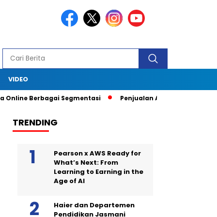
S
VIDEO
nline Berbagai Segmentasi
Penjualan Anjlok, Coca Cola Tutup 
TRENDING
Pearson x AWS Ready for
What’s Next: From
Learning to Earning in the
Age of AI
Haier dan Departemen
Pendidikan Jasmani