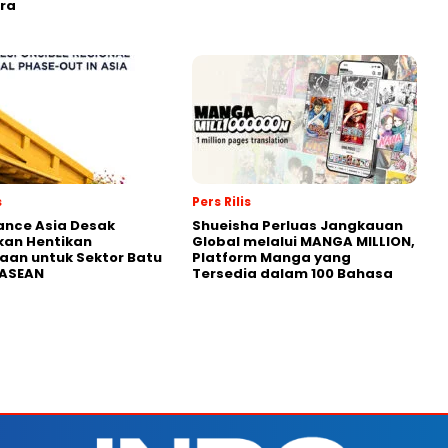
ra
s
Pers Rilis
nance Asia Desak
Shueisha Perluas Jangkauan
kan Hentikan
Global melalui MANGA MILLION,
an untuk Sektor Batu
Platform Manga yang
 ASEAN
Tersedia dalam 100 Bahasa