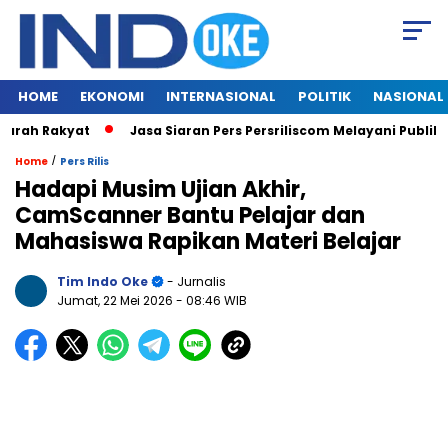
HOME
EKONOMI
INTERNASIONAL
POLITIK
NASIONAL
rah Rakyat
Jasa Siaran Pers Persriliscom Melayani Publikasi
/
Home
Pers Rilis
Hadapi Musim Ujian Akhir,
CamScanner Bantu Pelajar dan
Mahasiswa Rapikan Materi Belajar
Tim Indo Oke
- Jurnalis
Jumat, 22 Mei 2026
- 08:46 WIB