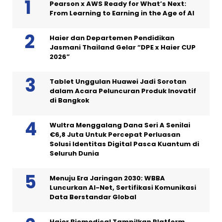
Pearson x AWS Ready for What’s Next:
From Learning to Earning in the Age of AI
Haier dan Departemen Pendidikan
Jasmani Thailand Gelar “DPE x Haier CUP
2026”
Tablet Unggulan Huawei Jadi Sorotan
dalam Acara Peluncuran Produk Inovatif
di Bangkok
Wultra Menggalang Dana Seri A Senilai
€6,8 Juta Untuk Percepat Perluasan
Solusi Identitas Digital Pasca Kuantum di
Seluruh Dunia
Menuju Era Jaringan 2030: WBBA
Luncurkan AI-Net, Sertifikasi Komunikasi
Data Berstandar Global
Haier Biomedical Tampilkan Platform