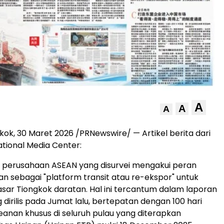
A
A
A
gkok
,
30 Maret 2026
/PRNewswire/ — Artikel berita dari
ational Media Center:
% perusahaan ASEAN yang disurvei mengakui peran
nan sebagai "platform transit atau re-ekspor" untuk
r Tiongkok daratan. Hal ini tercantum dalam laporan
dirilis pada Jumat lalu, bertepatan dengan 100 hari
anan khusus di seluruh pulau yang diterapkan