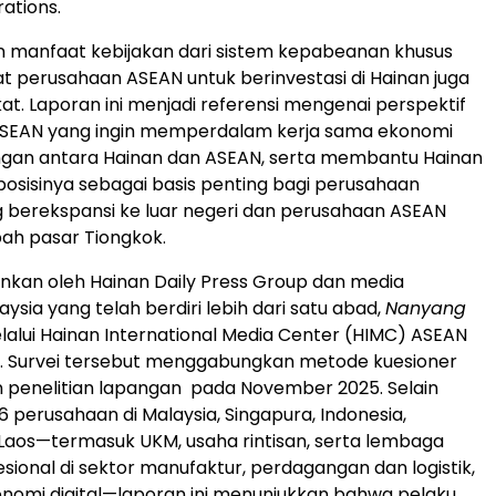
ations.
n manfaat kebijakan dari sistem kepabeanan khusus
at perusahaan ASEAN untuk berinvestasi di Hainan juga
at. Laporan ini menjadi referensi mengenai perspektif
SEAN yang ingin memperdalam kerja sama ekonomi
gan antara Hainan dan ASEAN, serta membantu Hainan
sisinya sebagai basis penting bagi perusahaan
 berekspansi ke luar negeri dan perusahaan ASEAN
h pasar Tiongkok.
alankan oleh Hainan Daily Press Group dan media
sia yang telah berdiri lebih dari satu abad,
Nanyang
elalui Hainan International Media Center (HIMC) ASEAN
r. Survei tersebut menggabungkan metode kuesioner
 penelitian lapangan pada November 2025. Selain
6 perusahaan di Malaysia, Singapura, Indonesia,
 Laos—termasuk UKM, usaha rintisan, serta lembaga
esional di sektor manufaktur, perdagangan dan logistik,
konomi digital—laporan ini menunjukkan bahwa pelaku