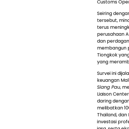
Customs Oper
Seiring denga
tersebut, min
terus meningk
perusahaan A
dan perdagan
membangun po
Tiongkok yang
yang meramba
Survei ini dij
keuangan Malay
Siang Pau
, m
Liaison Cente
daring dengan
melibatkan 10
Thailand, dan
investasi prof
jasa, serta e