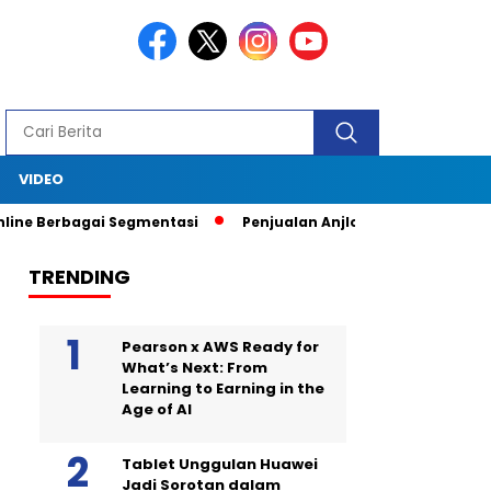
S
VIDEO
agai Segmentasi
Penjualan Anjlok, Coca Cola Tutup Pabrik di 
TRENDING
Pearson x AWS Ready for
What’s Next: From
Learning to Earning in the
Age of AI
Tablet Unggulan Huawei
Jadi Sorotan dalam