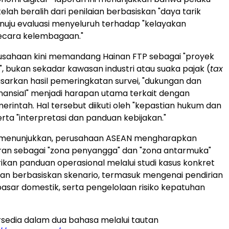
lah beralih dari penilaian berbasiskan "daya tarik
nuju evaluasi menyeluruh terhadap "kelayakan
secara kelembagaan."
usahaan kini memandang Hainan FTP sebagai "proyek
 bukan sekadar kawasan industri atau suaka pajak (
tax
asarkan hasil pemeringkatan survei, "dukungan dan
ansial" menjadi harapan utama terkait dengan
rintah. Hal tersebut diikuti oleh "kepastian hukum dan
serta "interpretasi dan panduan kebijakan."
uga menunjukkan, perusahaan ASEAN mengharapkan
ran sebagai "zona penyangga" dan "zona antarmuka"
an panduan operasional melalui studi kasus konkret
an berbasiskan skenario, termasuk mengenai pendirian
pasar domestik, serta pengelolaan risiko kepatuhan
ersedia dalam dua bahasa melalui tautan