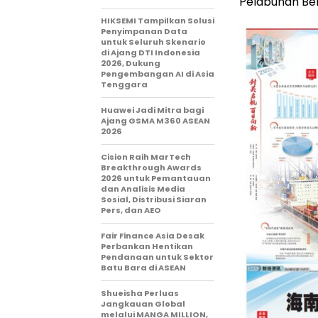
Pelabuhan Beb
HIKSEMI Tampilkan Solusi
Penyimpanan Data
untuk Seluruh Skenario
di Ajang DTI Indonesia
2026, Dukung
Pengembangan AI di Asia
Tenggara
Huawei Jadi Mitra bagi
Ajang GSMA M360 ASEAN
2026
Cision Raih MarTech
Breakthrough Awards
2026 untuk Pemantauan
dan Analisis Media
Sosial, Distribusi Siaran
Pers, dan AEO
Fair Finance Asia Desak
Perbankan Hentikan
Pendanaan untuk Sektor
Batu Bara di ASEAN
Shueisha Perluas
Jangkauan Global
melalui MANGA MILLION,