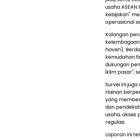
usaha ASEAN te
kebijakan" me
operasional 
Kalangan per
kelembagaan",
haven
). Berd
kemudahan fin
dukungan peme
iklim pasar", 
Survei ini j
Hainan berpe
yang memberik
dan pendekat
usaha, akses 
regulasi.
Laporan ini t