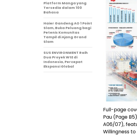
Platform Manga yang
Tersedia dalam 100
Bahasa
Haier Gandeng AO 1 Point
Slam, Buka Peluang bagi
Petenis Komunitas
Tampil di Ajang Grand
Slam
SUS ENVIRONMENT Raih
Dua Proyek WtE di
Indonesia, Percepat
Ekspansi Global
Full-page cov
Pau (Page B5)
A06/07), feat
Willingness to