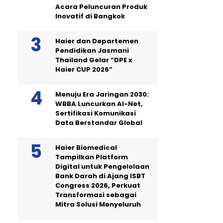
Acara Peluncuran Produk
Inovatif di Bangkok
Haier dan Departemen
Pendidikan Jasmani
Thailand Gelar “DPE x
Haier CUP 2026”
Menuju Era Jaringan 2030:
WBBA Luncurkan AI-Net,
Sertifikasi Komunikasi
Data Berstandar Global
Haier Biomedical
Tampilkan Platform
Digital untuk Pengelolaan
Bank Darah di Ajang ISBT
Congress 2026, Perkuat
Transformasi sebagai
Mitra Solusi Menyeluruh