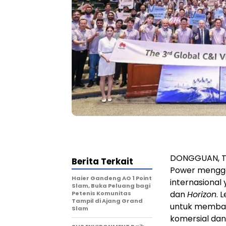
DONGGUAN, Tio
Berita Terkait
Power menggel
Haier Gandeng AO 1 Point
internasional
Slam, Buka Peluang bagi
dan
Horizon
. 
Petenis Komunitas
Tampil di Ajang Grand
untuk membahas
Slam
komersial dan 