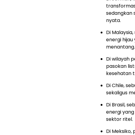
transformas
sedangkan s
nyata.
Di Malaysia
energi hijau
menantang.
Di wilayah 
pasokan lis
kesehatan 
Di Chile, s
sekaligus me
Di Brasil, s
energi yang
sektor ritel.
Di Meksiko,