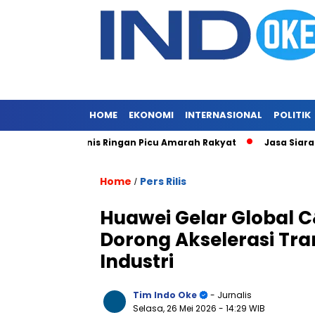
HOME
EKONOMI
INTERNASIONAL
POLITIK
alela, Vonis Ringan Picu Amarah Rakyat
Jasa Siaran Pers Pe
Home
Pers Rilis
/
Huawei Gelar Global C
Dorong Akselerasi Tran
Industri
Tim Indo Oke
- Jurnalis
Selasa, 26 Mei 2026
- 14:29 WIB