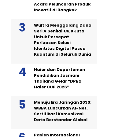
Acara Peluncuran Produk
Inovatif di Bangkok
Wultra Menggalang Dana
Seri A Senilai €6,8 Juta
Untuk Percepat
Perluasan Solusi
Identitas Digital Pasca
Kuantum di Seluruh Dunia
Haier dan Departemen
Pendidikan Jasmani
Thailand Gelar “DPE x
Haier CUP 2026”
Menuju Era Jaringan 2030:
WBBA Luncurkan AI-Net,
Sertifikasi Komunikasi
Data Berstandar Global
Pasien Internasional