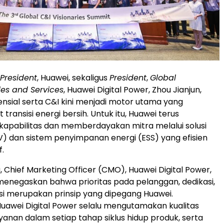
President
, Huawei, sekaligus
President
,
Global
les and Services
, Huawei Digital Power, Zhou Jianjun,
nsial serta C&I kini menjadi motor utama yang
ransisi energi bersih. Untuk itu, Huawei terus
apabilitas dan memberdayakan mitra melalui solusi
PV) dan sistem penyimpanan energi (ESS) yang efisien
f.
, Chief Marketing Officer (CMO), Huawei Digital Power,
menegaskan bahwa prioritas pada pelanggan, dedikasi,
si merupakan prinsip yang dipegang Huawei.
uawei Digital Power selalu mengutamakan kualitas
yanan dalam setiap tahap siklus hidup produk, serta