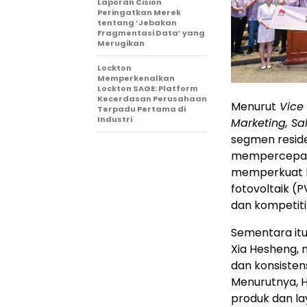
Laporan Cision
Peringatkan Merek
tentang ‘Jebakan
Fragmentasi Data’ yang
Merugikan
Lockton
Memperkenalkan
Lockton SAGE: Platform
Kecerdasan Perusahaan
Menurut
Vice 
Terpadu Pertama di
Industri
Marketing, Sa
segmen reside
mempercepat t
memperkuat k
fotovoltaik (
dan kompetiti
Sementara itu
Xia Hesheng, 
dan konsisten
Menurutnya, H
produk dan la