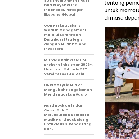
SUS ENVIRONMENT Raih
tentang peman
Dua Proyek WtE di
untuk memeta
Indonesia, Percepat
Ekspansi Global
di masa depan
UOB Perkuat Bisnis
Wealth Management
melalui Kemitraan
Distribusi Strategis
dengan Allianz Global
Investors
Mitrade Raih Gelar “AI
Broker of the Year 2026”,
Hadirkan MitradeGPT
Versi Terbaru di Asia
UNISOC Lyric Audio:
Mengubah Pengalaman
Mendengarkan Audio
Hard Rock Cafe dan
Coca-Cola®
Meluncurkan Kompetisi
Musik Hard Rock Rising
untuk Musisi Pendatang
Baru