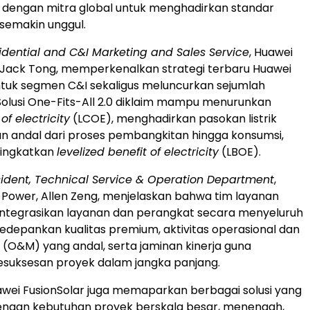
 dengan mitra global untuk menghadirkan standar
semakin unggul.
idential and C&I Marketing and Sales Service
, Huawei
, Jack Tong, memperkenalkan strategi terbaru Huawei
ntuk segmen C&I sekaligus meluncurkan sejumlah
Solusi One-Fits-All 2.0 diklaim mampu menurunkan
of electricity
(LCOE), menghadirkan pasokan listrik
n andal dari proses pembangkitan hingga konsumsi,
ningkatkan
levelized benefit of electricity
(LBOE).
sident, Technical Service & Operation Department
,
l Power, Allen Zeng, menjelaskan bahwa tim layanan
ntegrasikan layanan dan perangkat secara menyeluruh
epankan kualitas premium, aktivitas operasional dan
(O&M) yang andal, serta jaminan kinerja guna
suksesan proyek dalam jangka panjang.
wei FusionSolar juga memaparkan berbagai solusi yang
dengan kebutuhan proyek berskala besar, menengah,