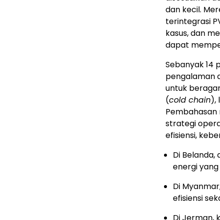
dan kecil. Me
terintegrasi 
kasus, dan me
dapat memper
Sebanyak 14 p
pengalaman da
untuk beragam
(
cold chain
),
Pembahasan m
strategi oper
efisiensi, kebe
Di Belanda
energi yang
Di Myanmar,
efisiensi se
Di Jerman,