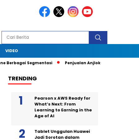
S
VIDEO
bagai Segmentasi
Penjualan Anjlok, Coca Cola Tutup Pabrik di
TRENDING
Pearson x AWS Ready for
What’s Next: From
Learning to Earning in the
Age of AI
Tablet Unggulan Huawei
Jadi Sorotan dalam