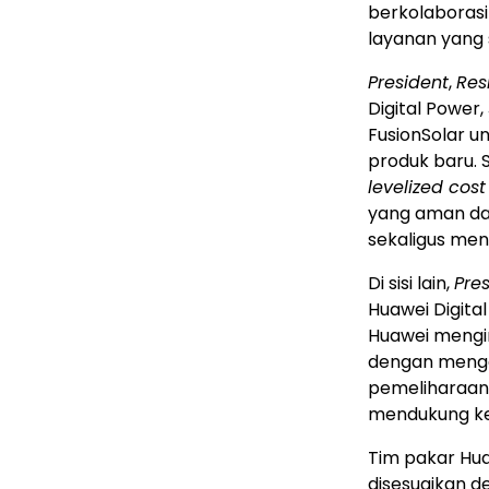
berkolaborasi
layanan yang 
President
,
Res
Digital Power
FusionSolar u
produk baru. 
levelized cost 
yang aman da
sekaligus me
Di sisi lain,
Pre
Huawei Digita
Huawei mengi
dengan menged
pemeliharaan 
mendukung ke
Tim pakar Hua
disesuaikan 