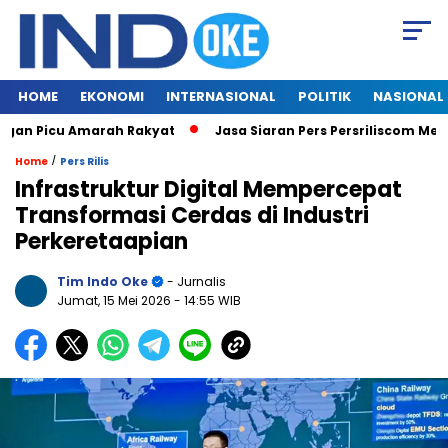
HOME
EKONOMI
INTERNASIONAL
POLITIK
NASIONAL
 Picu Amarah Rakyat
Jasa Siaran Pers Persriliscom Melayani 
/
Home
Pers Rilis
Infrastruktur Digital Mempercepat
Transformasi Cerdas di Industri
Perkeretaapian
Tim Indo Oke
- Jurnalis
Jumat, 15 Mei 2026
- 14:55 WIB