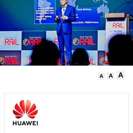
A
A
A