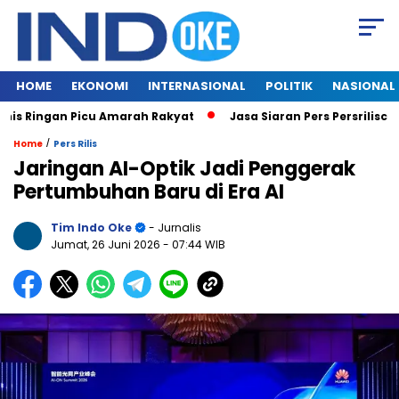
HOME
EKONOMI
INTERNASIONAL
POLITIK
NASIONAL
Ringan Picu Amarah Rakyat
Jasa Siaran Pers Persriliscom Me
/
Home
Pers Rilis
Jaringan AI-Optik Jadi Penggerak
Pertumbuhan Baru di Era AI
Tim Indo Oke
- Jurnalis
Jumat, 26 Juni 2026
- 07:44 WIB