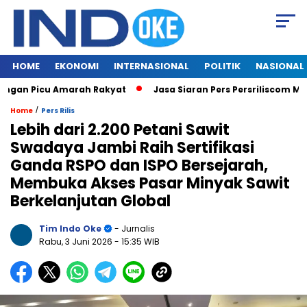
HOME
EKONOMI
INTERNASIONAL
POLITIK
NASIONAL
Picu Amarah Rakyat
Jasa Siaran Pers Persriliscom Melayani P
/
Home
Pers Rilis
Lebih dari 2.200 Petani Sawit
Swadaya Jambi Raih Sertifikasi
Ganda RSPO dan ISPO Bersejarah,
Membuka Akses Pasar Minyak Sawit
Berkelanjutan Global
Tim Indo Oke
- Jurnalis
Rabu, 3 Juni 2026
- 15:35 WIB