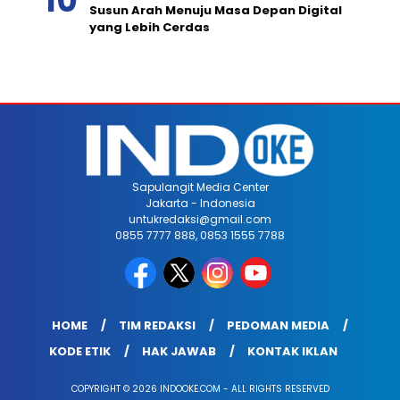
Susun Arah Menuju Masa Depan Digital
yang Lebih Cerdas
Sapulangit Media Center
Jakarta - Indonesia
untukredaksi@gmail.com
0855 7777 888, 0853 1555 7788
HOME
TIM REDAKSI
PEDOMAN MEDIA
KODE ETIK
HAK JAWAB
KONTAK IKLAN
COPYRIGHT © 2026 INDOOKE.COM - ALL RIGHTS RESERVED