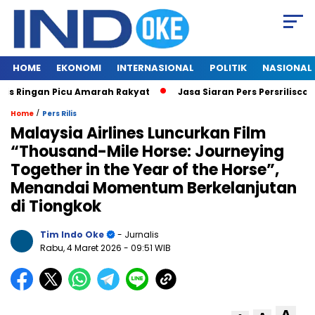
HOME
EKONOMI
INTERNASIONAL
POLITIK
NASIONAL
 Ringan Picu Amarah Rakyat
Jasa Siaran Pers Persriliscom M
/
Home
Pers Rilis
Malaysia Airlines Luncurkan Film
“Thousand-Mile Horse: Journeying
Together in the Year of the Horse”,
Menandai Momentum Berkelanjutan
di Tiongkok
Tim Indo Oke
- Jurnalis
Rabu, 4 Maret 2026
- 09:51 WIB