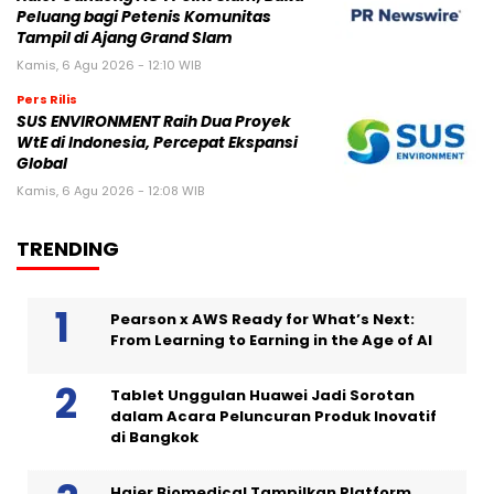
Peluang bagi Petenis Komunitas
Tampil di Ajang Grand Slam
Kamis, 6 Agu 2026 - 12:10 WIB
Pers Rilis
SUS ENVIRONMENT Raih Dua Proyek
WtE di Indonesia, Percepat Ekspansi
Global
Kamis, 6 Agu 2026 - 12:08 WIB
TRENDING
Pearson x AWS Ready for What’s Next:
From Learning to Earning in the Age of AI
Tablet Unggulan Huawei Jadi Sorotan
dalam Acara Peluncuran Produk Inovatif
di Bangkok
Haier Biomedical Tampilkan Platform