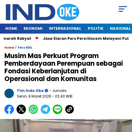
HOME
EKONOMI
INTERNASIONAL
POLITIK
NASIONAL
h Rakyat
Jasa Siaran Pers Persriliscom Melayani Publikasi k
/
Home
Pers Rilis
Musim Mas Perkuat Program
Pemberdayaan Perempuan sebagai
Fondasi Keberlanjutan di
Operasional dan Komunitas
Tim Indo Oke
- Jurnalis
Senin, 9 Maret 2026
- 02:43 WIB