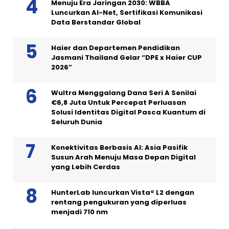
Menuju Era Jaringan 2030: WBBA
Luncurkan AI-Net, Sertifikasi Komunikasi
Data Berstandar Global
Haier dan Departemen Pendidikan
Jasmani Thailand Gelar “DPE x Haier CUP
2026”
Wultra Menggalang Dana Seri A Senilai
€6,8 Juta Untuk Percepat Perluasan
Solusi Identitas Digital Pasca Kuantum di
Seluruh Dunia
Konektivitas Berbasis AI: Asia Pasifik
Susun Arah Menuju Masa Depan Digital
yang Lebih Cerdas
HunterLab luncurkan Vista® L2 dengan
rentang pengukuran yang diperluas
menjadi 710 nm