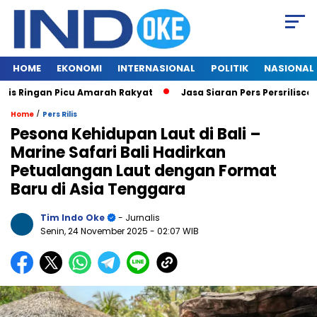
HOME
EKONOMI
INTERNASIONAL
POLITIK
NASIONAL
s Ringan Picu Amarah Rakyat
Jasa Siaran Pers Persriliscom M
/
Home
Pers Rilis
Pesona Kehidupan Laut di Bali –
Marine Safari Bali Hadirkan
Petualangan Laut dengan Format
Baru di Asia Tenggara
Tim Indo Oke
- Jurnalis
Senin, 24 November 2025
- 02:07 WIB