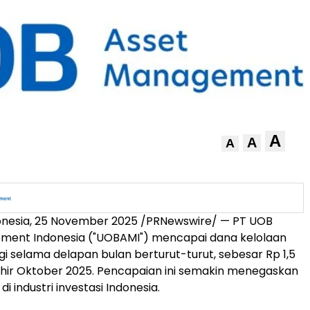
A
A
A
onesia
,
25 November 2025
/PRNewswire/ — PT UOB
ment Indonesia ("UOBAMI") mencapai dana kelolaan
gi selama delapan bulan berturut-turut, sebesar
Rp 1,5
akhir Oktober 2025. Pencapaian ini semakin menegaskan
di industri investasi
Indonesia
.