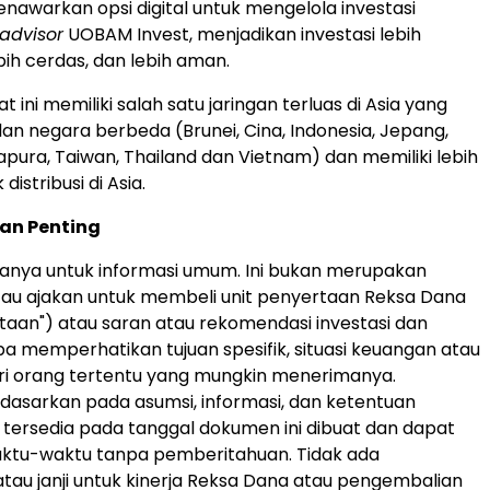
awarkan opsi digital untuk mengelola investasi
advisor
UOBAM Invest, menjadikan investasi lebih
bih cerdas, dan lebih aman.
 ini memiliki salah satu jaringan terluas di
Asia
yang
ilan negara berbeda (
Brunei
, Cina,
Indonesia
, Jepang,
gapura,
Taiwan
,
Thailand
dan
Vietnam
) dan memiliki lebih
k distribusi di
Asia
.
an Penting
anya untuk informasi umum. Ini bukan merupakan
au ajakan untuk membeli unit penyertaan Reksa Dana
rtaan") atau saran atau rekomendasi investasi dan
pa memperhatikan tujuan spesifik, situasi keuangan atau
ri orang tertentu yang mungkin menerimanya.
didasarkan pada asumsi, informasi, dan ketentuan
 tersedia pada tanggal dokumen ini dibuat dan dapat
ktu-waktu tanpa pemberitahuan. Tidak ada
atau janji untuk kinerja Reksa Dana atau pengembalian