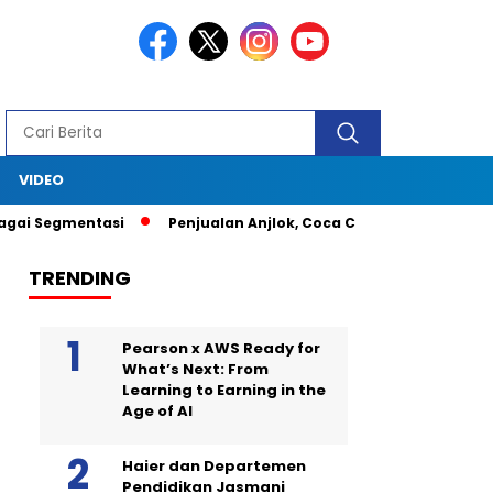
S
VIDEO
 Segmentasi
Penjualan Anjlok, Coca Cola Tutup Pabrik di Bali
TRENDING
Pearson x AWS Ready for
What’s Next: From
Learning to Earning in the
Age of AI
Haier dan Departemen
Pendidikan Jasmani