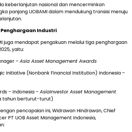
a keberlanjutan nasional dan mencerminkan
gka panjang UOBAMI dalam mendukung transisi menuju
lanjutan.
 Penghargaan Industri
MI juga mendapat pengakuan melalui tiga penghargaan
025, yaitu:
anager –
Asia Asset Management Awards
ic Initiative (Nonbank Financial Institution)
Indonesia
–
a
rds –
Indonesia
–
AsiaInvestor Asset Management
 tahun berturut-turut)
ngan pencapaian ini, Widrawan Hindrawan, Chief
icer PT UOB Asset Management Indonesia,
n: