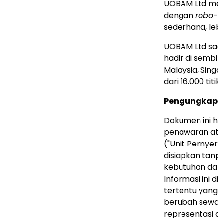
UOBAM Ltd men
dengan
robo-
sederhana, le
UOBAM Ltd saat
hadir di semb
Malaysia
, Sin
dari 16.000 titi
Pengungkap
Dokumen ini h
penawaran at
("Unit Pernye
disiapkan tan
kebutuhan da
Informasi ini 
tertentu yang
berubah sewa
representasi 