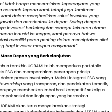
ini tidak hanya mencerminkan kepercayaan yang
ra nasabah kepada kami, tetapi juga komitmen
n kami dalam menghadirkan solusi investasi yang
jawab dan berorientasi ke depan. Seiring dengan
a investasi berkelanjutan sebagai kekuatan utama
epan industri keuangan, kami percaya bahwa
tasi memiliki peran penting dalam menciptakan nilai
ng bagi investor maupun masyarakat
."
Masa Depan yang Berkelanjutan
ahun terakhir, UOBAMI telah memperluas portofolio
sis ESG dan memperdalam penerapan prinsip
 dalam proses investasinya. Melalui integrasi ESG yang
tewardship
yang transparan, dan pendekatan tematik,
rupaya memberikan imbal hasil kompetitif sekaligus
mpak sosial dan lingkungan yang bermakna.
UOBAMI akan terus menyelaraskan strategi
dengan target keberlanjutan
Indonesia
dan ASEAN, serta