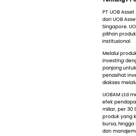
PT UOB Asset
dari UOB Asse
Singapore
. U
pilihan produk 
institusional.
Melalui prod
investing
deng
panjang untuk
penasihat inv
diakses melal
UOBAM Ltd mem
efek pendapat
miliar, per
30 
produk yang k
bursa, hingga
dan manajemen 