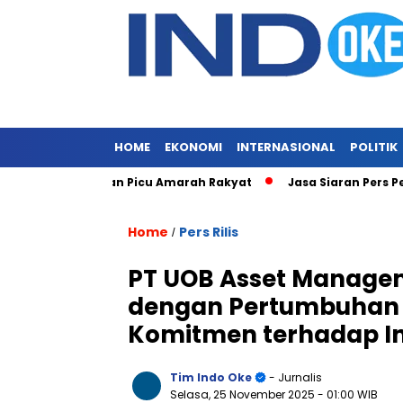
HOME
EKONOMI
INTERNASIONAL
POLITIK
a, Vonis Ringan Picu Amarah Rakyat
Jasa Siaran Pers Persril
Home
Pers Rilis
/
PT UOB Asset Managem
dengan Pertumbuhan Y
Komitmen terhadap In
Tim Indo Oke
- Jurnalis
Selasa, 25 November 2025
- 01:00 WIB