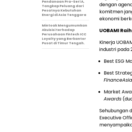
Pendanaan Pra-Seri A,
dengan agend
Tangkap Peluang dari
Pesatnya Kebutuhan
komitmen jan
Energi di Asia Tenggara
ekonomi berke
Mintoak Mengumumkan
UOBAMI Raih
Akuisisi terhadap
Perusahaan Fintech ICC
Loyalty yang Berkantor
Kinerja UOBA
Pusat di Timur Tengah.
industri pada 2
Best ESG M
Best Strateg
FinanceAsi
Market Awa
Awards
(dua
Sehubungan de
Executive Off
menyampaika