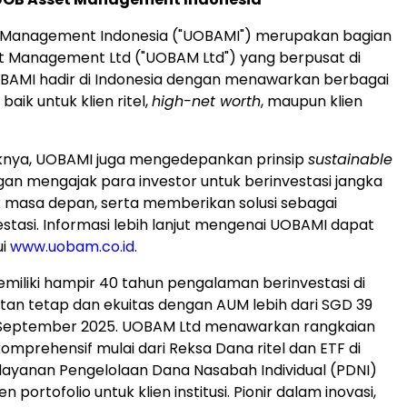
 Management Indonesia ("UOBAMI") merupakan bagian
t Management Ltd ("UOBAM Ltd") yang berpusat di
OBAMI hadir di
Indonesia
dengan menawarkan berbagai
baik untuk klien ritel,
high-net worth
, maupun klien
uknya, UOBAMI juga mengedepankan prinsip
sustainable
an mengajak para investor untuk berinvestasi jangka
 masa depan, serta memberikan solusi sebagai
estasi. Informasi lebih lanjut mengenai UOBAMI dapat
ui
www.uobam.co.id
.
iliki hampir 40 tahun pengalaman berinvestasi di
an tetap dan ekuitas dengan AUM lebih dari
SGD 39
September 2025
. UOBAM Ltd menawarkan rangkaian
omprehensif mulai dari Reksa Dana ritel dan ETF di
 layanan Pengelolaan Dana Nasabah Individual (PDNI)
portofolio untuk klien institusi. Pionir dalam inovasi,