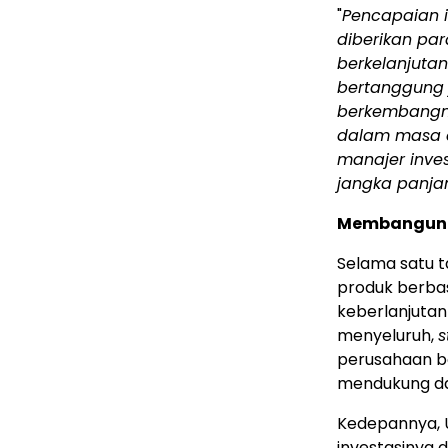
"
Pencapaian 
diberikan pa
berkelanjuta
bertanggung 
berkembangny
dalam masa d
manajer inves
jangka panja
Membangun 
Selama satu t
produk berba
keberlanjutan
menyeluruh,
s
perusahaan be
mendukung da
Kedepannya, 
investasinya 