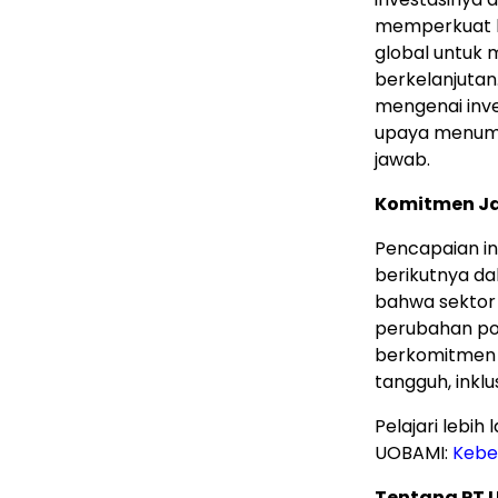
memperkuat k
global untuk 
berkelanjutan
mengenai inve
upaya menumb
jawab.
Komitmen J
Pencapaian in
berikutnya d
bahwa sektor
perubahan pos
berkomitmen
tangguh, inklu
Pelajari lebih
UOBAMI:
Kebe
Tentang PT 