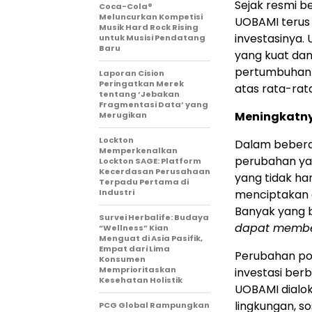
Sejak resmi 
Coca-Cola®
Meluncurkan Kompetisi
UOBAMI terus
Musik Hard Rock Rising
investasinya.
untuk Musisi Pendatang
Baru
yang kuat dan
pertumbuha
Laporan Cision
Peringatkan Merek
atas rata-rata
tentang ‘Jebakan
Fragmentasi Data’ yang
Meningkatny
Merugikan
Lockton
Dalam beberap
Memperkenalkan
perubahan yan
Lockton SAGE: Platform
Kecerdasan Perusahaan
yang tidak han
Terpadu Pertama di
Industri
menciptakan d
Banyak yang be
Survei Herbalife: Budaya
dapat member
“Wellness” Kian
Menguat di Asia Pasifik,
Empat dari Lima
Perubahan pol
Konsumen
Memprioritaskan
investasi berb
Kesehatan Holistik
UOBAMI dialo
lingkungan, so
PCG Global Rampungkan