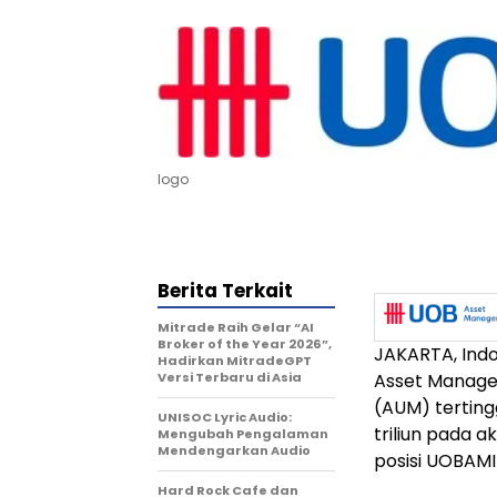
logo
Berita Terkait
Mitrade Raih Gelar “AI
Broker of the Year 2026”,
JAKARTA, Ind
Hadirkan MitradeGPT
Versi Terbaru di Asia
Asset Manage
(AUM) terting
UNISOC Lyric Audio:
triliun pada 
Mengubah Pengalaman
Mendengarkan Audio
posisi UOBAMI 
Hard Rock Cafe dan