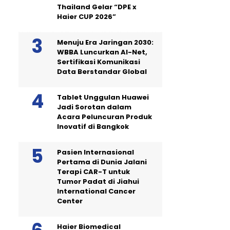
Thailand Gelar “DPE x
Haier CUP 2026”
Menuju Era Jaringan 2030:
WBBA Luncurkan AI-Net,
Sertifikasi Komunikasi
Data Berstandar Global
Tablet Unggulan Huawei
Jadi Sorotan dalam
Acara Peluncuran Produk
Inovatif di Bangkok
Pasien Internasional
Pertama di Dunia Jalani
Terapi CAR-T untuk
Tumor Padat di Jiahui
International Cancer
Center
Haier Biomedical