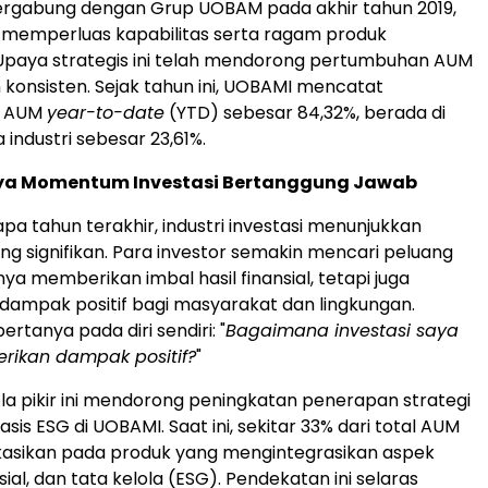
bergabung dengan Grup UOBAM pada akhir tahun 2019,
 memperluas kapabilitas serta ragam produk
 Upaya strategis ini telah mendorong pertumbuhan AUM
 konsisten. Sejak tahun ini, UOBAMI mencatat
n AUM
year-to-date
(YTD) sebesar 84,32%, berada di
 industri sebesar 23,61%.
a Momentum Investasi Bertanggung Jawab
a tahun terakhir, industri investasi menunjukkan
g signifikan. Para investor semakin mencari peluang
ya memberikan imbal hasil finansial, tetapi juga
ampak positif bagi masyarakat dan lingkungan.
rtanya pada diri sendiri: "
Bagaimana investasi saya
ikan dampak positif?
"
a pikir ini mendorong peningkatan penerapan strategi
asis ESG di UOBAMI. Saat ini, sekitar 33% dari total AUM
kasikan pada produk yang mengintegrasikan aspek
sial, dan tata kelola (ESG). Pendekatan ini selaras