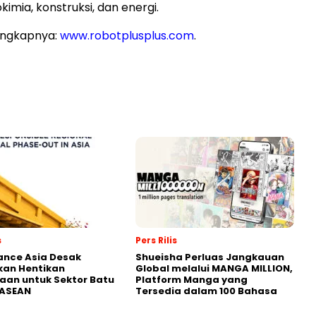
kimia, konstruksi, dan energi.
engkapnya:
www.robotplusplus.com
.
s
Pers Rilis
nance Asia Desak
Shueisha Perluas Jangkauan
kan Hentikan
Global melalui MANGA MILLION,
an untuk Sektor Batu
Platform Manga yang
 ASEAN
Tersedia dalam 100 Bahasa