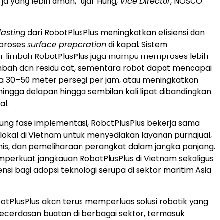
ja yang lebih aman," ujar Hung,
Vice Director
, NOSCO
lasting
dari RobotPlusPlus meningkatkan efisiensi dan
 proses
surface preparation
di kapal. Sistem
ir limbah RobotPlusPlus juga mampu memproses lebih
limbah dan residu cat, sementara robot dapat mencapai
ja 30–50 meter persegi per jam, atau meningkatkan
 hingga delapan hingga sembilan kali lipat dibandingkan
l.
ng fase implementasi, RobotPlusPlus bekerja sama
lokal di Vietnam untuk menyediakan layanan purnajual,
is, dan pemeliharaan perangkat dalam jangka panjang.
mperkuat jangkauan RobotPlusPlus di Vietnam sekaligus
nsi bagi adopsi teknologi serupa di sektor maritim Asia
otPlusPlus akan terus memperluas solusi robotik yang
ecerdasan buatan di berbagai sektor, termasuk