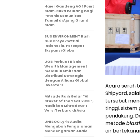
Haier Gandeng AO 1 Point
Slam, Buka Peluang bagi
Petenis Komunitas
Tampil di Ajang Grand
Slam
SUS ENVIRONMENT Raih
Dua Proyek WtE di
Indonesia, Percepat
Ekspansi Global
UOB Perkuat Bisnis
Wealth Management
melalui Kemitraan
Distribusi Strategis
dengan Allianz Global
Acara serah t
Investors
Shipyard, sala
Mitrade Raih Gelar “AI
tersebut men
Broker of the Year 2026”,
Hadirkan MitradeGPT
tinggi, siste
Versi Terbaru di Asia
pendukung. De
UNISOC Lyric Audio:
metode
blast
Mengubah Pengalaman
air bertekanan
Mendengarkan Audio