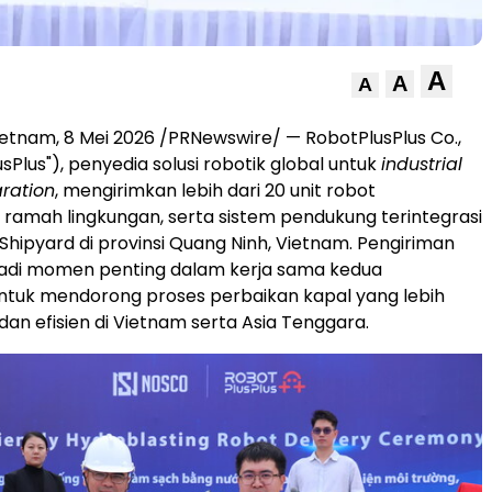
A
A
A
ietnam
,
8 Mei 2026
/PRNewswire/ — RobotPlusPlus Co.,
usPlus"), penyedia solusi robotik global untuk
industrial
ration
, mengirimkan lebih dari 20 unit robot
ramah lingkungan, serta sistem pendukung terintegrasi
hipyard di provinsi Quang Ninh, Vietnam. Pengiriman
jadi momen penting dalam kerja sama kedua
ntuk mendorong proses perbaikan kapal yang lebih
dan efisien di Vietnam serta Asia Tenggara.