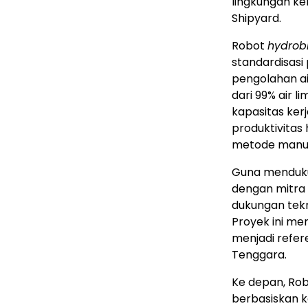
lingkungan ker
Shipyard.
Robot
hydrob
standardisasi
pengolahan a
dari 99% air 
kapasitas ker
produktivitas
metode manua
Guna menduku
dengan mitra 
dukungan tekn
Proyek ini me
menjadi refere
Tenggara.
Ke depan, Rob
berbasiskan k