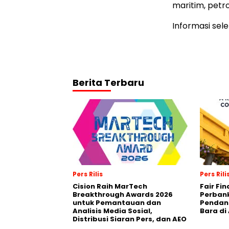
maritim, petro
Informasi sel
Berita Terbaru
Pers Rilis
Pers Rili
Cision Raih MarTech
Fair Fi
Breakthrough Awards 2026
Perban
untuk Pemantauan dan
Pendana
Analisis Media Sosial,
Bara di
Distribusi Siaran Pers, dan AEO