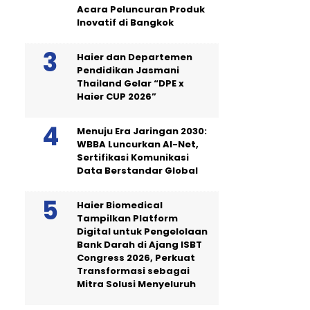
Acara Peluncuran Produk
Inovatif di Bangkok
Haier dan Departemen
Pendidikan Jasmani
Thailand Gelar “DPE x
Haier CUP 2026”
Menuju Era Jaringan 2030:
WBBA Luncurkan AI-Net,
Sertifikasi Komunikasi
Data Berstandar Global
Haier Biomedical
Tampilkan Platform
Digital untuk Pengelolaan
Bank Darah di Ajang ISBT
Congress 2026, Perkuat
Transformasi sebagai
Mitra Solusi Menyeluruh