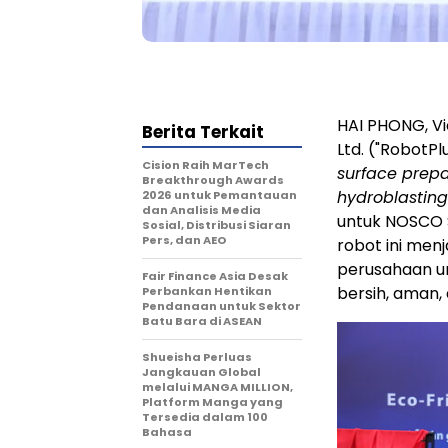
HAI PHONG, V
Berita Terkait
Ltd. ("RobotPl
Cision Raih MarTech
surface prepa
Breakthrough Awards
hydroblasting
2026 untuk Pemantauan
dan Analisis Media
untuk NOSCO S
Sosial, Distribusi Siaran
Pers, dan AEO
robot ini men
perusahaan u
Fair Finance Asia Desak
bersih, aman, 
Perbankan Hentikan
Pendanaan untuk Sektor
Batu Bara di ASEAN
Shueisha Perluas
Jangkauan Global
melalui MANGA MILLION,
Platform Manga yang
Tersedia dalam 100
Bahasa