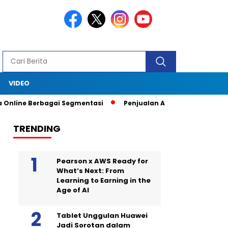
S
VIDEO
e Berbagai Segmentasi
Penjualan Anjlok, Coca Cola Tutup Pabr
TRENDING
Pearson x AWS Ready for
What’s Next: From
Learning to Earning in the
Age of AI
Tablet Unggulan Huawei
Jadi Sorotan dalam