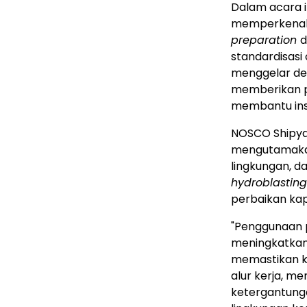
Dalam acara i
memperkenalk
preparation
d
standardisasi
menggelar dem
memberikan pe
membantu insta
NOSCO Shipya
mengutamakan
lingkungan, d
hydroblasting
perbaikan kap
"Penggunaan 
meningkatkan 
memastikan ke
alur kerja, m
ketergantung