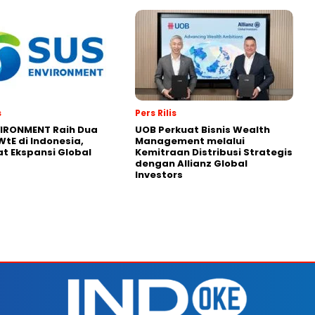
s
Pers Rilis
VIRONMENT Raih Dua
UOB Perkuat Bisnis Wealth
WtE di Indonesia,
Management melalui
t Ekspansi Global
Kemitraan Distribusi Strategis
dengan Allianz Global
Investors