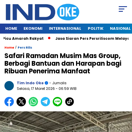
HOME
EKONOMI
INTERNASIONAL
POLITIK
NASIONAL
 Amarah Rakyat
Jasa Siaran Pers Persriliscom Melayani Publik
/
Home
Pers Rilis
Safari Ramadan Musim Mas Group,
Berbagi Bantuan dan Harapan bagi
Ribuan Penerima Manfaat
Tim Indo Oke
- Jurnalis
Selasa, 17 Maret 2026
- 06:59 WIB