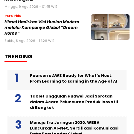
Minggu, 9 Agu 2026 - 01:45 WIB
Pers Rilis
Himel Hadirkan Visi Hunian Modern
melalui Kampanye Global “Dream
Home”
Sabtu, 8 Agu 2026 - 14:26 WIB
TRENDING
Pearson x AWS Ready for What’s Next:
From Learning to Earning in the Age of AI
Tablet Unggulan Huawei Jadi Sorotan
dalam Acara Peluncuran Produk Inovatif
di Bangkok
Menuju Era Jaringan 2030: WBBA
Luncurkan AI-Net, Sertifikasi Komunikasi
Data Berstandar Global