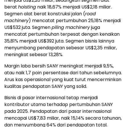
menjadi US$2,20 miliar, sedangkan segmen alat
berat
hoisting
naik 18,67% menjadi US$2,18 miliar.
Segmen alat berat konstruksi jalan (
road
machinery
) mencatat pertumbuhan 25,18% menjadi
US$532 juta. Segmen
piling machinery
juga
mencatat pertumbuhan terpesat dengan kenaikan
35,81% menjadi US$392 juta. Segmen bisnis lainnya
menyumbang pendapatan sebesar US$2,35 miliar,
meningkat sebesar 13,28%.
Margin laba bersih SANY meningkat menjadi 9,5%,
atau naik 1,7 poin persentase dari tahun sebelumnya.
Arus kas operasional yang kuat turut mencerminkan
kualitas pendapatan SANY yang solid.
Bisnis di pasar internasional tetap menjadi
kontributor utama terhadap pertumbuhan SANY
pada 2025. Pendapatan dari pasar internasional
mencapai US$7,83 miliar, naik 15,14% secara tahunan,
dan menyumbang 64% dari pendapatan total.