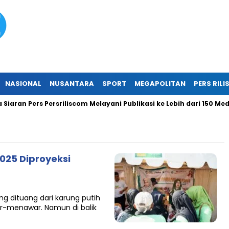
NASIONAL
NUSANTARA
SPORT
MEGAPOLITAN
PERS RILI
aran Pers Persriliscom Melayani Publikasi ke Lebih dari 150 Media
025 Diproyeksi
ng dituang dari karung putih
r-menawar. Namun di balik