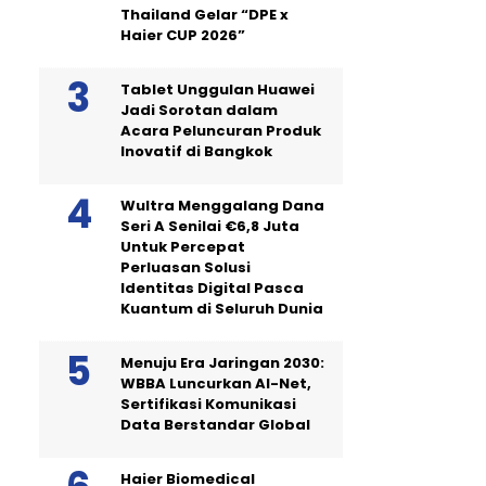
Thailand Gelar “DPE x
Haier CUP 2026”
Tablet Unggulan Huawei
Jadi Sorotan dalam
Acara Peluncuran Produk
Inovatif di Bangkok
Wultra Menggalang Dana
Seri A Senilai €6,8 Juta
Untuk Percepat
Perluasan Solusi
Identitas Digital Pasca
Kuantum di Seluruh Dunia
Menuju Era Jaringan 2030:
WBBA Luncurkan AI-Net,
Sertifikasi Komunikasi
Data Berstandar Global
Haier Biomedical