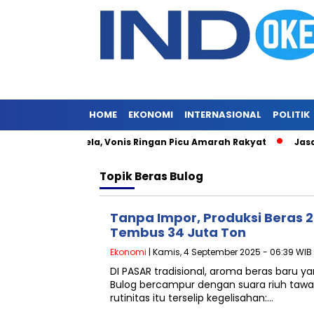
HOME
EKONOMI
INTERNASIONAL
POLITIK
Masih Merajalela, Vonis Ringan Picu Amarah Rakyat
Jasa Si
Topik
Beras Bulog
Tanpa Impor, Produksi Beras 2
Tembus 34 Juta Ton
Ekonomi
| Kamis, 4 September 2025 - 06:39 WIB
DI PASAR tradisional, aroma beras baru ya
Bulog bercampur dengan suara riuh tawa
rutinitas itu terselip kegelisahan:…