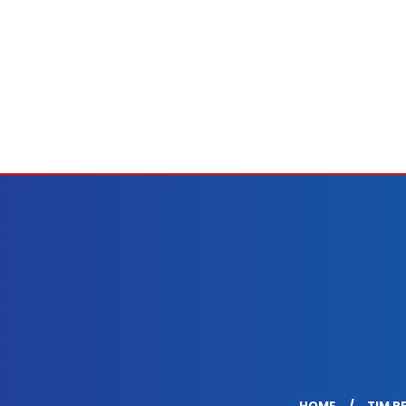
HOME
TIM R