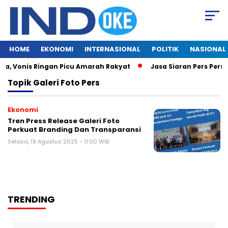
HOME
EKONOMI
INTERNASIONAL
POLITIK
NASIONAL
la, Vonis Ringan Picu Amarah Rakyat
Jasa Siaran Pers Persri
Topik
Galeri Foto Pers
Ekonomi
Tren Press Release Galeri Foto
Perkuat Branding Dan Transparansi
Selasa, 19 Agustus 2025 - 11:00 WIB
TRENDING