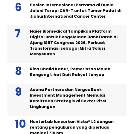
Pasien Internasional Pertama di Dunia
Jalani Terapi CAR-T untuk Tumor Padat di
Jiahui International Cancer Center
Haier Biomedical Tampilkan Platform
Digital untuk Pengelolaan Bank Darah di
Ajang ISBT Congress 2026, Perkuat
Transformasi sebagai Mitra Solusi
Menyeluruh
Riza Chalid Kabur, Pemerintah Malah
Bengong Lihat Duit Rakyat Lenyap
Asana Partners dan Norges Bank
Investment Management Memulai
Kemitraan Strategis di Sektor Ritel
Lingkungan
HunterLab luncurkan Vista® L2 dengan
rentang pengukuran yang diperluas
menjadi 710 nm