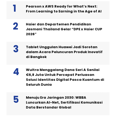
Pearson x AWS Ready for What’s Next:
From Learning to Earning in the Age of AI
Haier dan Departemen Pendidikan
Jasmani Thailand Gelar “DPE x Haier CUP
2026”
Tablet Unggulan Huawei Jadi Sorotan
dalam Acara Peluncuran Produk Inovatif
di Bangkok
Wultra Menggalang Dana Seri A Senilai
€6,8 Juta Untuk Percepat Perluasan
Solusi Identitas Digital Pasca Kuantum di
Seluruh Dunia
Menuju Era Jaringan 2030: WBBA
Luncurkan AI-Net, Sertifikasi Komunikasi
Data Berstandar Global