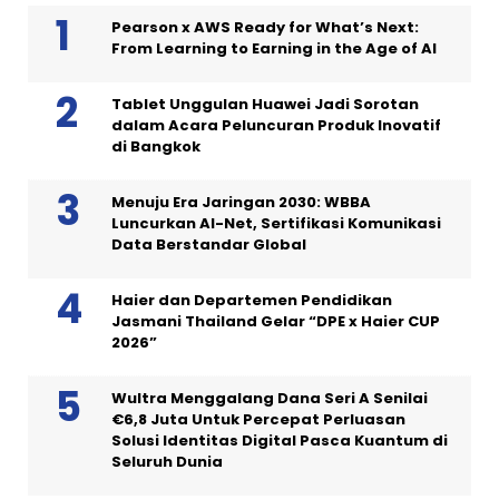
Pearson x AWS Ready for What’s Next:
From Learning to Earning in the Age of AI
Tablet Unggulan Huawei Jadi Sorotan
dalam Acara Peluncuran Produk Inovatif
di Bangkok
Menuju Era Jaringan 2030: WBBA
Luncurkan AI-Net, Sertifikasi Komunikasi
Data Berstandar Global
Haier dan Departemen Pendidikan
Jasmani Thailand Gelar “DPE x Haier CUP
2026”
Wultra Menggalang Dana Seri A Senilai
€6,8 Juta Untuk Percepat Perluasan
Solusi Identitas Digital Pasca Kuantum di
Seluruh Dunia