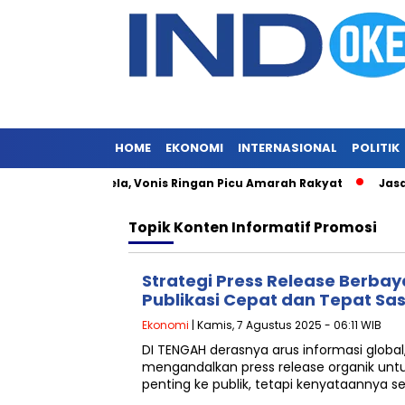
HOME
EKONOMI
INTERNASIONAL
POLITIK
Masih Merajalela, Vonis Ringan Picu Amarah Rakyat
Jasa Si
Topik
Konten Informatif Promosi
Strategi Press Release Berba
Publikasi Cepat dan Tepat Sa
Ekonomi
| Kamis, 7 Agustus 2025 - 06:11 WIB
DI TENGAH derasnya arus informasi globa
mengandalkan press release organik un
penting ke publik, tetapi kenyataannya se