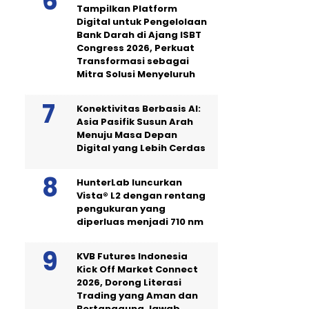
Tampilkan Platform
Digital untuk Pengelolaan
Bank Darah di Ajang ISBT
Congress 2026, Perkuat
Transformasi sebagai
Mitra Solusi Menyeluruh
Konektivitas Berbasis AI:
Asia Pasifik Susun Arah
Menuju Masa Depan
Digital yang Lebih Cerdas
HunterLab luncurkan
Vista® L2 dengan rentang
pengukuran yang
diperluas menjadi 710 nm
KVB Futures Indonesia
Kick Off Market Connect
2026, Dorong Literasi
Trading yang Aman dan
Bertanggung Jawab