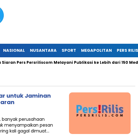
NASIONAL
NUSANTARA
SPORT
MEGAPOLITAN
PERS RILI
aran Pers Persriliscom Melayani Publikasi ke Lebih dari 150 Media
yar untuk Jaminan
saran
l, banyak perusahaan
tuk menyampaikan pesan
ring kali gagal dimuat…