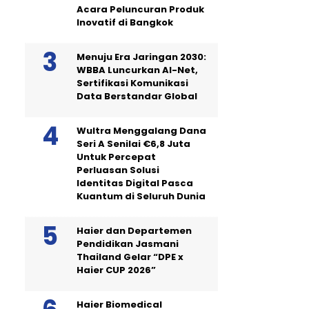
Acara Peluncuran Produk
Inovatif di Bangkok
Menuju Era Jaringan 2030:
WBBA Luncurkan AI-Net,
Sertifikasi Komunikasi
Data Berstandar Global
Wultra Menggalang Dana
Seri A Senilai €6,8 Juta
Untuk Percepat
Perluasan Solusi
Identitas Digital Pasca
Kuantum di Seluruh Dunia
Haier dan Departemen
Pendidikan Jasmani
Thailand Gelar “DPE x
Haier CUP 2026”
Haier Biomedical