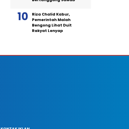
Riza Chalid Kabur,
Pemerintah Malah
Bengong Lihat Duit
Rakyat Lenyap
KONTAK IKLAN