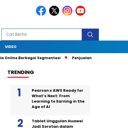
S
VIDEO
 Online Berbagai Segmentasi
Penjualan Anjlok, Coca Cola Tutu
TRENDING
Pearson x AWS Ready for
What’s Next: From
Learning to Earning in the
Age of AI
Tablet Unggulan Huawei
Jadi Sorotan dalam