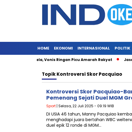
HOME
EKONOMI
INTERNASIONAL
POLITIK
 Masih Merajalela, Vonis Ringan Picu Amarah Rakyat
Jasa Si
Topik
Kontroversi Skor Pacquiao
Kontroversi Skor Pacquiao-Bar
Pemenang Sejati Duel MGM G
Sport
| Selasa, 22 Juli 2025 - 09:19 WIB
DI USIA 46 tahun, Manny Pacquiao kembal
menghadapi juara bertahan WBC welterwe
duel epik 12 ronde di MGM…