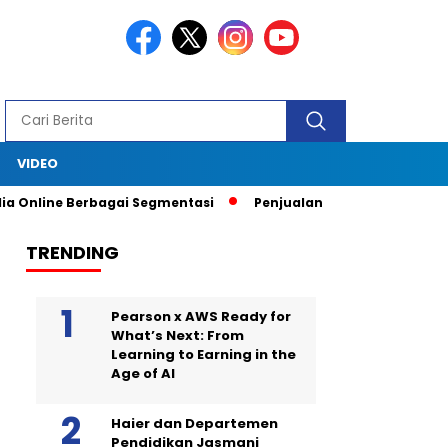
S
VIDEO
a Online Berbagai Segmentasi
Penjualan Anjlok, Coca Cola Tutu
TRENDING
Pearson x AWS Ready for
What’s Next: From
Learning to Earning in the
Age of AI
Haier dan Departemen
Pendidikan Jasmani