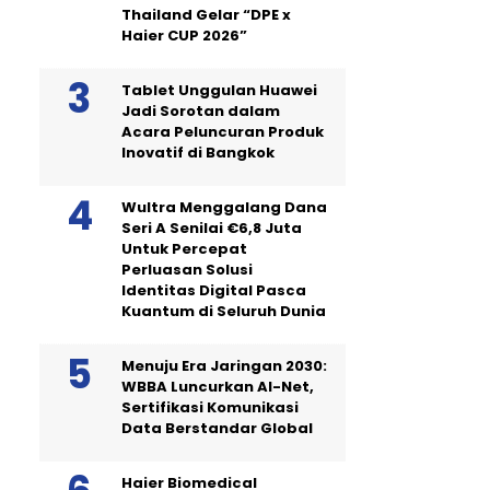
Thailand Gelar “DPE x
Haier CUP 2026”
Tablet Unggulan Huawei
Jadi Sorotan dalam
Acara Peluncuran Produk
Inovatif di Bangkok
Wultra Menggalang Dana
Seri A Senilai €6,8 Juta
Untuk Percepat
Perluasan Solusi
Identitas Digital Pasca
Kuantum di Seluruh Dunia
Menuju Era Jaringan 2030:
WBBA Luncurkan AI-Net,
Sertifikasi Komunikasi
Data Berstandar Global
Haier Biomedical