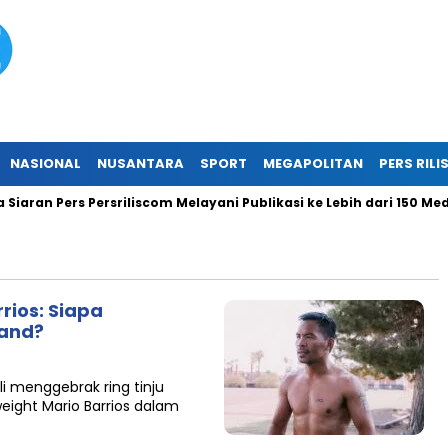
NASIONAL
NUSANTARA
SPORT
MEGAPOLITAN
PERS RILI
aran Pers Persriliscom Melayani Publikasi ke Lebih dari 150 Medi
rios: Siapa
rand?
i menggebrak ring tinju
ight Mario Barrios dalam