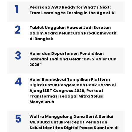
Pearson x AWS Ready for What’s Next:
From Learning to Earning in the Age of AI
Tablet Unggulan Huawei Jadi Sorotan
dalam Acara Peluncuran Produk Inovatif
di Bangkok
Haier dan Departemen Pendidikan
Jasmani Thailand Gelar “DPE x Haier CUP
2026”
Haier Biomedical Tampilkan Platform
Digital untuk Pengelolaan Bank Darah di
Ajang ISBT Congress 2026, Perkuat
Transformasi sebagai Mitra Solusi
Menyeluruh
Wultra Menggalang Dana Seri A Senilai
€6,8 Juta Untuk Percepat Perluasan
Solusi Identitas Digital Pasca Kuantum di