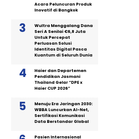
Acara Peluncuran Produk
Inovatif di Bangkok
Wultra Menggalang Dana
Seri A Senilai €6,8 Juta
Untuk Percepat
Perluasan Solusi
Identitas Digital Pasca
Kuantum di Seluruh Dunia
Haier dan Departemen
Pendidikan Jasmani
Thailand Gelar “DPE x
Haier CUP 2026”
Menuju Era Jaringan 2030:
WBBA Luncurkan AI-Net,
Sertifikasi Komunikasi
Data Berstandar Global
Pasien Internasional