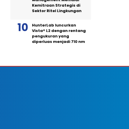
Kemitraan Strategis di
Sektor Ritel Lingkungan
HunterLab luncurkan
Vista® L2 dengan rentang
pengukuran yang
diperluas menjadi 710 nm