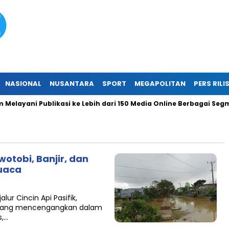
NASIONAL
NUSANTARA
SPORT
MEGAPOLITAN
PERS RILI
elayani Publikasi ke Lebih dari 150 Media Online Berbagai Segmen
otobi, Banjir, dan
Cuaca
lur Cincin Api Pasifik,
 yang mencengangkan dalam
s,…