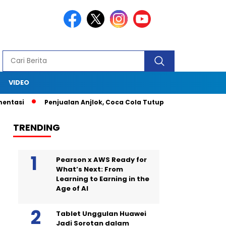
S
VIDEO
tasi
Penjualan Anjlok, Coca Cola Tutup Pabrik di Bali
Le
TRENDING
Pearson x AWS Ready for
What’s Next: From
Learning to Earning in the
Age of AI
Tablet Unggulan Huawei
Jadi Sorotan dalam