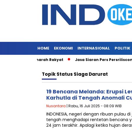
HOME
EKONOMI
INTERNASIONAL
POLITIK
s Ringan Picu Amarah Rakyat
Jasa Siaran Pers Persriliscom M
Topik
Status Siaga Darurat
19 Bencana Melanda: Erupsi Lew
Karhutla di Tengah Anomali 
Nusantara
| Rabu, 16 Juli 2025 - 08:09 WIB
INDONESIA, negeri dengan ribuan pulau di ja
tengah menghadapi rentetan bencana
24 jam terakhir. Apalagi ketika hujan dera