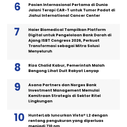
Pasien Internasional Pertama di Dunia
Jalani Terapi CAR-T untuk Tumor Padat di
Jiahui International Cancer Center
Haier Biomedical Tampilkan Platform
Digital untuk Pengelolaan Bank Darah di
Ajang ISBT Congress 2026, Perkuat
Transformasi sebagai Mitra Solusi
Menyeluruh
Riza Chalid Kabur, Pemerintah Malah
Bengong Lihat Duit Rakyat Lenyap
Asana Partners dan Norges Bank
Investment Management Memulai
Kemitraan Strategis di Sektor Ritel
Lingkungan
HunterLab luncurkan Vista® L2 dengan
rentang pengukuran yang diperluas
menjadi 710 nm