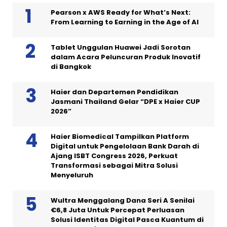
Pearson x AWS Ready for What’s Next:
From Learning to Earning in the Age of AI
Tablet Unggulan Huawei Jadi Sorotan
dalam Acara Peluncuran Produk Inovatif
di Bangkok
Haier dan Departemen Pendidikan
Jasmani Thailand Gelar “DPE x Haier CUP
2026”
Haier Biomedical Tampilkan Platform
Digital untuk Pengelolaan Bank Darah di
Ajang ISBT Congress 2026, Perkuat
Transformasi sebagai Mitra Solusi
Menyeluruh
Wultra Menggalang Dana Seri A Senilai
€6,8 Juta Untuk Percepat Perluasan
Solusi Identitas Digital Pasca Kuantum di