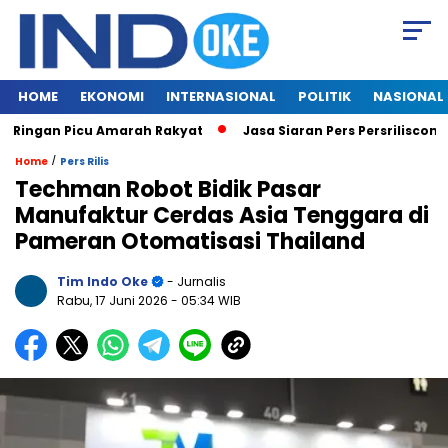
HOME
EKONOMI
INTERNASIONAL
POLITIK
NASIONAL
ingan Picu Amarah Rakyat
Jasa Siaran Pers Persriliscom Mel
/
Home
Pers Rilis
Techman Robot Bidik Pasar
Manufaktur Cerdas Asia Tenggara di
Pameran Otomatisasi Thailand
Tim Indo Oke
- Jurnalis
Rabu, 17 Juni 2026
- 05:34 WIB