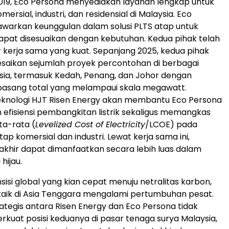
 2019, Eco Persona menyediakan layanan lengkap untuk
mersial, industri, dan residensial di Malaysia. Eco
warkan keunggulan dalam solusi PLTS atap untuk
apat disesuaikan dengan kebutuhan. Kedua pihak telah
r kerja sama yang kuat. Sepanjang 2025, kedua pihak
saikan sejumlah proyek percontohan di berbagai
sia, termasuk Kedah, Penang, dan Johor dengan
pasang total yang melampaui skala megawatt.
eknologi HJT Risen Energy akan membantu Eco Persona
efisiensi pembangkitan listrik sekaligus memangkas
ata-rata (
Levelized Cost of Electricity
/LCOE) pada
ap komersial dan industri. Lewat kerja sama ini,
akhir dapat dimanfaatkan secara lebih luas dalam
 hijau.
sisi global yang kian cepat menuju netralitas karbon,
taik di Asia Tenggara mengalami pertumbuhan pesat.
ategis antara Risen Energy dan Eco Persona tidak
uat posisi keduanya di pasar tenaga surya Malaysia,