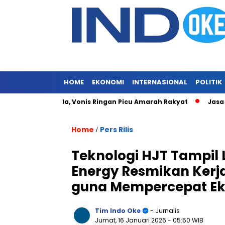
HOME
EKONOMI
INTERNASIONAL
POLITIK
h Merajalela, Vonis Ringan Picu Amarah Rakyat
Jasa Siaran
Home
Pers Rilis
/
Teknologi HJT Tampil L
Energy Resmikan Kerj
guna Mempercepat Eks
Tim Indo Oke
- Jurnalis
Jumat, 16 Januari 2026
- 05:50 WIB