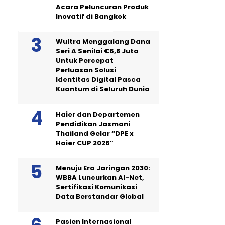
Acara Peluncuran Produk
Inovatif di Bangkok
Wultra Menggalang Dana
Seri A Senilai €6,8 Juta
Untuk Percepat
Perluasan Solusi
Identitas Digital Pasca
Kuantum di Seluruh Dunia
Haier dan Departemen
Pendidikan Jasmani
Thailand Gelar “DPE x
Haier CUP 2026”
Menuju Era Jaringan 2030:
WBBA Luncurkan AI-Net,
Sertifikasi Komunikasi
Data Berstandar Global
Pasien Internasional