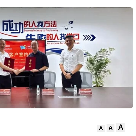
A
A
A