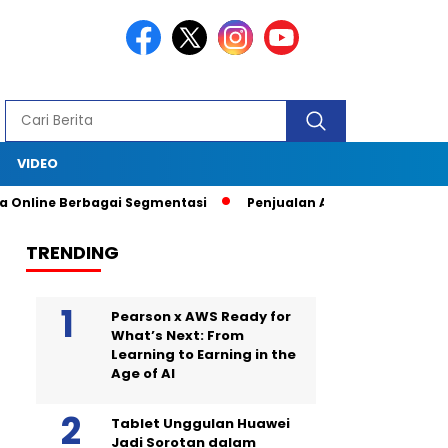
S
VIDEO
ine Berbagai Segmentasi
Penjualan Anjlok, Coca Cola Tutup Pa
TRENDING
Pearson x AWS Ready for
What’s Next: From
Learning to Earning in the
Age of AI
Tablet Unggulan Huawei
Jadi Sorotan dalam