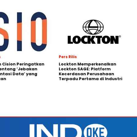
s
Pers Rilis
 Cision Peringatkan
Lockton Memperkenalkan
entang ‘Jebakan
Lockton SAGE: Platform
tasi Data’ yang
Kecerdasan Perusahaan
kan
Terpadu Pertama di Industri