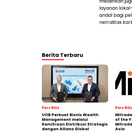
melainkan jug
layanan lokal—
andal bagi p
netralitas kar
Berita Terbaru
Pers Rilis
Pers Rili
UOB Perkuat Bisnis Wealth
Mitrade
Management melalui
of the 
Kemitraan Distribusi Strategis
Mitrade
dengan Allianz Global
Asia