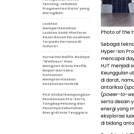
tentang ‘Jebakan
Fragmentasi Data’ yang
Merugikan
Lockton
Memperkenalkan
Photo of the 
Lockton SAGE: Platform
Kecerdasan Perusahaan
Terpadu Pertama di
Sebagai teknol
Industri
Hyper-ion Pro
Survei Herbalife: Budaya
mencapai daya
“Wellness” Kian
HJT menjadi sa
Menguat di Asia Pasifik,
Empat dari Lima
Keunggulan ut
Konsumen
di darat, nam
Memprioritaskan
Kesehatan Holistik
antariksa (
sp
(
power-to-we
PCG Global Rampungkan
Pendanaan Pra-Seri A,
serta desain y
Tangkap Peluang dari
energi yang me
Pesatnya Kebutuhan
Energi di Asia Tenggara
eksplorasi l
di bidang anta