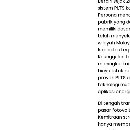
Berdiri sejak
sistem PLTS ko
Persona mena
pabrik yang d
memiliki dasa
telah menyele
wilayah Malay
kapasitas ter
Keunggulan t
meningkatkan 
biaya listrik r
proyek PLTS at
teknologi mut
aplikasi energi
Di tengah tran
pasar fotovol
Kemitraan str
hanya memperk