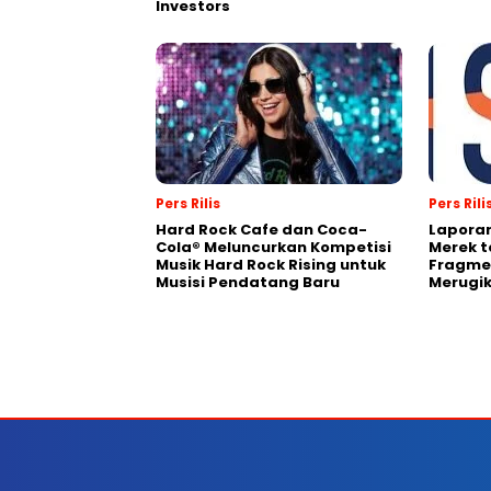
Investors
Pers Rilis
Pers Rili
Hard Rock Cafe dan Coca-
Laporan
Cola® Meluncurkan Kompetisi
Merek t
Musik Hard Rock Rising untuk
Fragmen
Musisi Pendatang Baru
Merugi