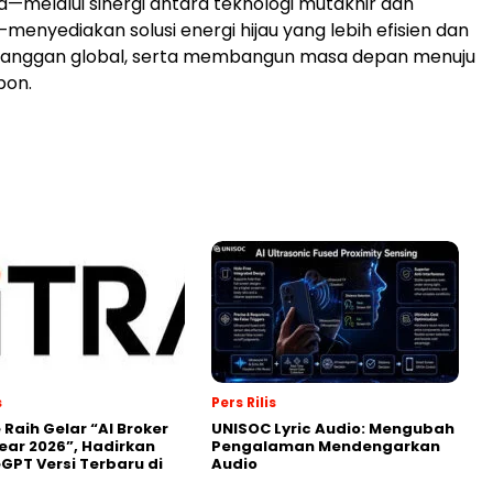
a—melalui sinergi antara teknologi mutakhir dan
menyediakan solusi energi hijau yang lebih efisien dan
elanggan global, serta membangun masa depan menuju
bon.
s
Pers Rilis
 Raih Gelar “AI Broker
UNISOC Lyric Audio: Mengubah
Year 2026”, Hadirkan
Pengalaman Mendengarkan
GPT Versi Terbaru di
Audio