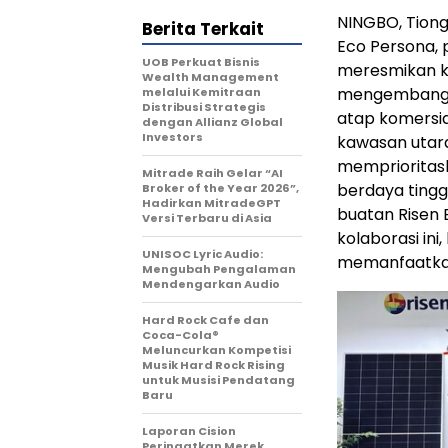
NINGBO, Tiong
Berita Terkait
Eco Persona, 
UOB Perkuat Bisnis
meresmikan ke
Wealth Management
mengembangka
melalui Kemitraan
Distribusi Strategis
atap komersia
dengan Allianz Global
Investors
kawasan utara
memprioritas
Mitrade Raih Gelar “AI
berdaya tingg
Broker of the Year 2026”,
Hadirkan MitradeGPT
buatan Risen 
Versi Terbaru di Asia
kolaborasi in
UNISOC Lyric Audio:
memanfaatkan 
Mengubah Pengalaman
Mendengarkan Audio
Hard Rock Cafe dan
Coca-Cola®
Meluncurkan Kompetisi
Musik Hard Rock Rising
untuk Musisi Pendatang
Baru
Laporan Cision
Peringatkan Merek