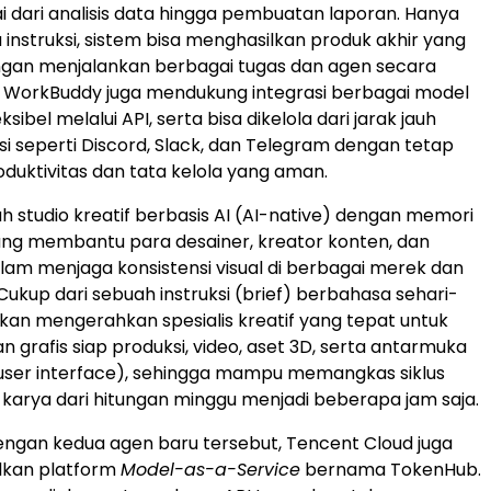
ai dari analisis data hingga pembuatan laporan. Hanya
 instruksi, sistem bisa menghasilkan produk akhir yang
gan menjalankan berbagai tugas dan agen secara
 WorkBuddy juga mendukung integrasi berbagai model
ksibel melalui API, serta bisa dikelola dari jarak jauh
si seperti Discord, Slack, dan Telegram dengan tetap
duktivitas dan tata kelola yang aman.
h studio kreatif berbasis AI (AI-native) dengan memori
ang membantu para desainer, kreator konten, dan
am menjaga konsistensi visual di berbagai merek dan
ukup dari sebuah instruksi (brief) berbahasa sehari-
 akan mengerahkan spesialis kreatif yang tepat untuk
 grafis siap produksi, video, aset 3D, serta antarmuka
ser interface), sehingga mampu memangkas siklus
arya dari hitungan minggu menjadi beberapa jam saja.
ngan kedua agen baru tersebut, Tencent Cloud juga
kan platform
Model-as-a-Service
bernama TokenHub.