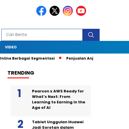
S
VIDEO
 Berbagai Segmentasi
Penjualan Anjlok, Coca Cola Tutup Pabri
TRENDING
Pearson x AWS Ready for
What’s Next: From
Learning to Earning in the
Age of AI
Tablet Unggulan Huawei
Jadi Sorotan dalam