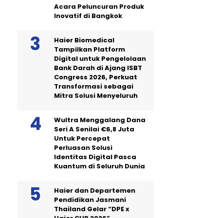
Acara Peluncuran Produk
Inovatif di Bangkok
Haier Biomedical
Tampilkan Platform
Digital untuk Pengelolaan
Bank Darah di Ajang ISBT
Congress 2026, Perkuat
Transformasi sebagai
Mitra Solusi Menyeluruh
Wultra Menggalang Dana
Seri A Senilai €6,8 Juta
Untuk Percepat
Perluasan Solusi
Identitas Digital Pasca
Kuantum di Seluruh Dunia
Haier dan Departemen
Pendidikan Jasmani
Thailand Gelar “DPE x