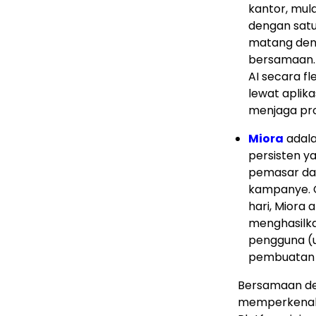
kantor, mul
dengan satu
matang den
bersamaan.
AI secara fle
lewat aplika
menjaga pro
Miora
adala
persisten y
pemasar dal
kampanye. C
hari, Miora
menghasilkan
pengguna (u
pembuatan k
Bersamaan de
memperkenal