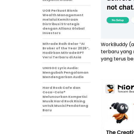
UOB Perkuat Bisnis
Wealth Management
melalui Kemitraan
Distribusi Strategis
dengan Allianz Global
Investors
WorkBuddy (a
Mitrade Raih Gelar “AI
Broker of the Year 2026”,
terbaru yang 
Hadirkan MitradeGPT
Versi Terbaru di Asia
yang terus be
UNISOC Lyric Audio:
Mengubah Pengalaman
Mendengarkan Audio
Hard Rock Cafe dan
Coca-Cola®
Meluncurkan Kompetisi
Musik Hard Rock Rising
untuk Musisi Pendatang
Baru