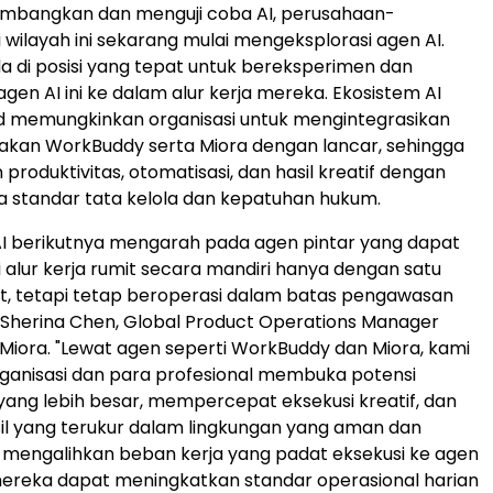
bangkan dan menguji coba AI, perusahaan-
 wilayah ini sekarang mulai mengeksplorasi agen AI.
 di posisi yang tepat untuk bereksperimen dan
en AI ini ke dalam alur kerja mereka. Ekosistem AI
d memungkinkan organisasi untuk mengintegrasikan
kan WorkBuddy serta Miora dengan lancar, sehingga
produktivitas, otomatisasi, dan hasil kreatif dengan
 standar tata kelola dan kepatuhan hukum.
AI berikutnya mengarah pada agen pintar yang dapat
alur kerja rumit secara mandiri hanya dengan satu
t, tetapi tetap beroperasi dalam batas pengawasan
r Sherina Chen, Global Product Operations Manager
iora. "Lewat agen seperti WorkBuddy dan Miora, kami
anisasi dan para profesional membuka potensi
 yang lebih besar, mempercepat eksekusi kreatif, dan
l yang terukur dalam lingkungan yang aman dan
ini mengalihkan beban kerja yang padat eksekusi ke agen
mereka dapat meningkatkan standar operasional harian