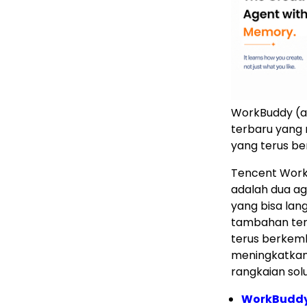
WorkBuddy (a
terbaru yang 
yang terus be
Tencent Work
adalah dua ag
yang bisa la
tambahan terb
terus berkemb
meningkatkan e
rangkaian sol
WorkBudd