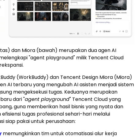
tas) dan Miora (bawah) merupakan dua agen AI
melengkapi "agent playground" milik Tencent Cloud
rekspansi.
Buddy (WorkBuddy) dan Tencent Design Miora (Miora)
en AI terbaru yang mengubah AI asisten menjadi sistem
ngsung mengeksekusi tugas. Keduanya merupakan
aru dari "
agent playground
" Tencent Cloud yang
ang, guna memberikan hasil bisnis yang nyata dan
fisiensi tugas profesional sehari-hari melalui
usi siap pakai untuk perusahaan:
y
memungkinkan tim untuk otomatisasi alur kerja