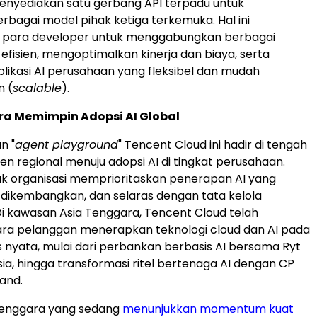
menyediakan satu gerbang API terpadu untuk
bagai model pihak ketiga terkemuka. Hal ini
para developer untuk menggabungkan berbagai
efisien, mengoptimalkan kinerja dan biaya, serta
ikasi AI perusahaan yang fleksibel dan mudah
 (
scalable
).
ra Memimpin Adopsi AI Global
n "
agent playground
" Tencent Cloud ini hadir di tengah
en regional menuju adopsi AI di tingkat perusahaan.
yak organisasi memprioritaskan penerapan AI yang
dikembangkan, dan selaras dengan tata kelola
i kawasan Asia Tenggara, Tencent Cloud telah
a pelanggan menerapkan teknologi cloud dan AI pada
is nyata, mulai dari perbankan berbasis AI bersama Ryt
sia, hingga transformasi ritel bertenaga AI dengan CP
land.
 Tenggara yang sedang
menunjukkan momentum kuat