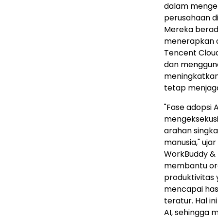
dalam mengem
perusahaan di
Mereka berada
menerapkan ag
Tencent Clou
dan mengguna
meningkatkan 
tetap menjaga
"Fase adopsi 
mengeksekusi 
arahan singka
manusia," uja
WorkBuddy & M
membantu org
produktivitas
mencapai hasi
teratur. Hal 
AI, sehingga 