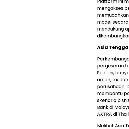
Platform ini 
mengakses ber
memudahkan 
model secara 
mendukung apl
dikembangkan
Asia Tengga
Perkembanga
pergeseran tr
Saat ini, ban
aman, mudah 
perusahaan. D
membantu par
skenario bisn
Bank di Malay
AXTRA di Thai
Melihat Asia