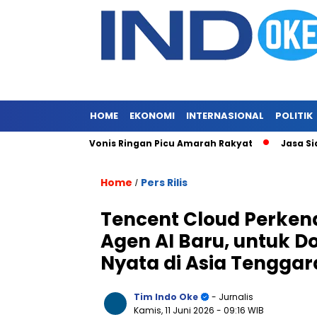
HOME
EKONOMI
INTERNASIONAL
POLITIK
Merajalela, Vonis Ringan Picu Amarah Rakyat
Jasa Siaran Pe
Home
Pers Rilis
/
Tencent Cloud Perken
Agen AI Baru, untuk Do
Nyata di Asia Tenggar
Tim Indo Oke
- Jurnalis
Kamis, 11 Juni 2026
- 09:16 WIB