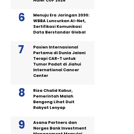
Haier CUP 2026”
Menuju Era Jaringan 2030:
WBBA Luncurkan AI-Net,
Sertifikasi Komunikasi
Data Berstandar Global
Pasien Internasional
Pertama di Dunia Jalani
Terapi CAR-T untuk
Tumor Padat di Jiahui
International Cancer
Center
Riza Chalid Kabur,
Pemerintah Malah
Bengong Lihat Duit
Rakyat Lenyap
Asana Partners dan
Norges Bank Investment
Management Memulai