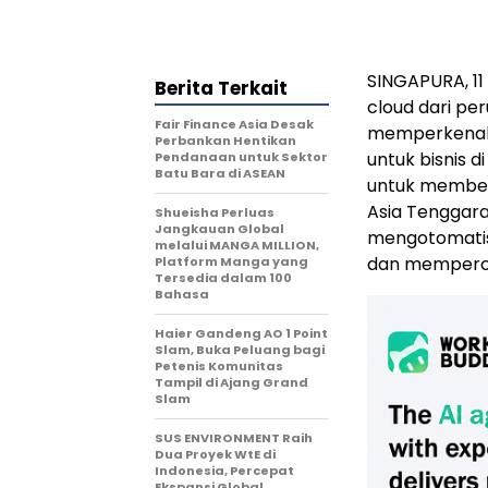
SINGAPURA, 11 
Berita Terkait
cloud dari per
Fair Finance Asia Desak
memperkenalka
Perbankan Hentikan
untuk bisnis d
Pendanaan untuk Sektor
Batu Bara di ASEAN
untuk member
Asia Tenggara
Shueisha Perluas
Jangkauan Global
mengotomatisa
melalui MANGA MILLION,
dan mempercep
Platform Manga yang
Tersedia dalam 100
Bahasa
Haier Gandeng AO 1 Point
Slam, Buka Peluang bagi
Petenis Komunitas
Tampil di Ajang Grand
Slam
SUS ENVIRONMENT Raih
Dua Proyek WtE di
Indonesia, Percepat
Ekspansi Global