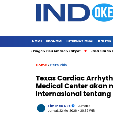
HOME
EKONOMI
INTERNASIONAL
POLITIK
alela, Vonis Ringan Picu Amarah Rakyat
Jasa Siaran Pers Pe
Home
Pers Rilis
/
Texas Cardiac Arrhythm
Medical Center akan 
internasional tentang
Tim Indo Oke
- Jurnalis
Jumat, 22 Mei 2026
- 20:32 WIB