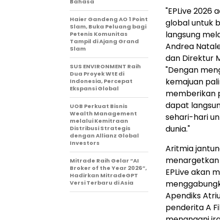
Bahasa
"EPLive 2026 
Haier Gandeng AO 1 Point
global untuk 
Slam, Buka Peluang bagi
langsung mela
Petenis Komunitas
Tampil di Ajang Grand
Andrea Natale, M
Slam
dan Direktur M
SUS ENVIRONMENT Raih
"Dengan meng
Dua Proyek WtE di
kemajuan palin
Indonesia, Percepat
Ekspansi Global
memberikan p
dapat langsun
UOB Perkuat Bisnis
Wealth Management
sehari-hari u
melalui Kemitraan
dunia."
Distribusi Strategis
dengan Allianz Global
Investors
Aritmia jantu
menargetkan s
Mitrade Raih Gelar “AI
Broker of the Year 2026”,
EPLive akan m
Hadirkan MitradeGPT
menggabungkan
Versi Terbaru di Asia
Apendiks Atri
penderita A F
menangani ira