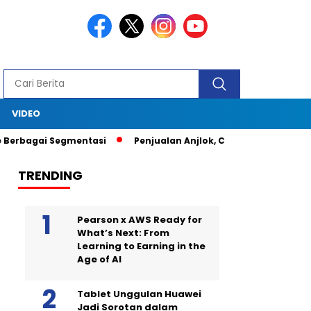
S
VIDEO
bagai Segmentasi
Penjualan Anjlok, Coca Cola Tutup Pabrik di 
TRENDING
Pearson x AWS Ready for
What’s Next: From
Learning to Earning in the
Age of AI
Tablet Unggulan Huawei
Jadi Sorotan dalam