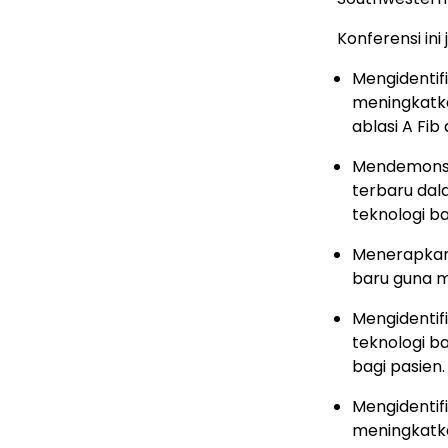
Konferensi ini
Mengidentif
meningkatk
ablasi A Fib
Mendemonst
terbaru da
teknologi ba
Menerapkan
baru guna me
Mengidentif
teknologi 
bagi pasien.
Mengidentif
meningkatk