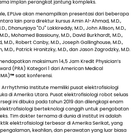
tama implan perangkat jantung kompleks.
tale, EPLive akan menampilkan presentasi dari beberapa
ntara lain para direktur kursus Amin Al-Ahmad, M.D.,
M.D., Dhanunjaya "DJ" Lakkireddy, M.D., John Allison, M.D.,
M.D., Mohamed Bassiouny, M.D., David Burkhardt, M.D.,
, M.D., Robert Canby, M.D., Joseph Gallinghouse, M.D.,
 M.D., Patrick Hranitzky, M.D., dan Jason Zagrodzky, M.D.
mendapatkan maksimum 14,5 Jam Kredit Physician’s
ward (PRA) Kategori 1 dari American Medical
AMA)
™
saat konferensi.
Arrhythmia Institute memiliki pusat elektrofisiologi
a di Amerika Utara. Pusat elektrofisiologi robot seluas
ersegi ini dibuka pada tahun 2019 dan dilengkapi enam
elektrofisiologi berteknologi canggih untuk pengobatan
ks. Tim dokter ternama di dunia di institut ini adalah
ktik elektrofisiologi terbesar di Amerika Serikat, yang
engalaman, keahlian, dan perawatan yang luar biasa