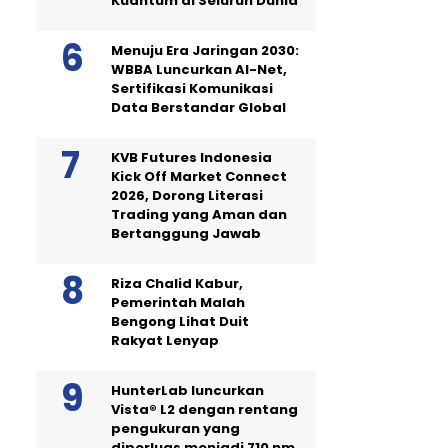
Kuantum di Seluruh Dunia
Menuju Era Jaringan 2030:
WBBA Luncurkan AI-Net,
Sertifikasi Komunikasi
Data Berstandar Global
KVB Futures Indonesia
Kick Off Market Connect
2026, Dorong Literasi
Trading yang Aman dan
Bertanggung Jawab
Riza Chalid Kabur,
Pemerintah Malah
Bengong Lihat Duit
Rakyat Lenyap
HunterLab luncurkan
Vista® L2 dengan rentang
pengukuran yang
diperluas menjadi 710 nm