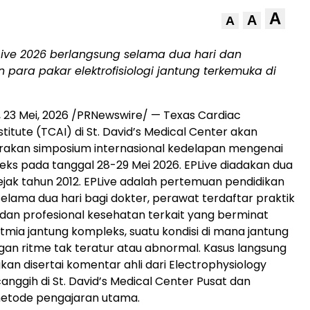
A
A
A
Live 2026 berlangsung selama dua hari dan
n
para pakar elektrofisiologi jantung terkemuka di
,
23 Mei, 2026
/PRNewswire/ — Texas Cardiac
titute (TCAI) di St. David’s Medical Center akan
akan simposium internasional kedelapan mengenai
eks pada tanggal 28-29 Mei 2026. EPLive diadakan dua
sejak tahun 2012. EPLive adalah pertemuan pendidikan
selama dua hari bagi dokter, perawat terdaftar praktik
, dan profesional kesehatan terkait yang berminat
tmia jantung kompleks, suatu kondisi di mana jantung
an ritme tak teratur atau abnormal. Kasus langsung
kan disertai komentar ahli dari Electrophysiology
anggih di St. David’s Medical Center Pusat dan
tode pengajaran utama.