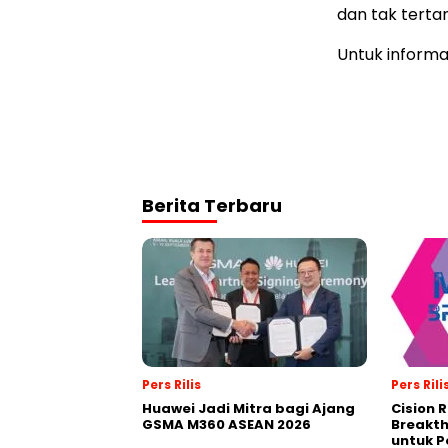
dan tak tertan
Untuk informas
Berita Terbaru
Pers Rilis
Pers Rili
Huawei Jadi Mitra bagi Ajang
Cision 
GSMA M360 ASEAN 2026
Breakt
untuk 