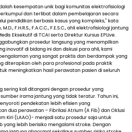
adalah kesempatan unik bagi komunitas elektrofisiologi
berkumpul dan terlibat dalam pembelajaran secara
lui pendidikan berbasis kasus yang kompleks," kata
.D., F.H.R.S., F.A.C.C., F.E.S.C., ahli elektrofisiologi jantung
edis Eksekutif di TCAI serta Direktur Kursus EPLive.
gabungkan prosedur langsung yang menampilkan
g inovatif di bidang ini dan diskusi para ahli, kami
engalaman yang sangat praktis dan berdampak yang
g diterapkan oleh para profesional pada praktik
ntuk meningkatkan hasil perawatan pasien di seluruh
ng sering kali ditangani dengan prosedur yang
umber irama jantung yang tidak teratur. Tahun ini,
enyoroti pendekatan lebih efisien yang
 dua perawatan – Fibrilasi Atrium (A Fib) dan Oklusi
um Kiri (LAAO)- menjadi satu prosedur saja untuk
ib yang lebih berisiko mengalami stroke. Dengan
ma jantung abnormal sekaligus sumber risiko stroke