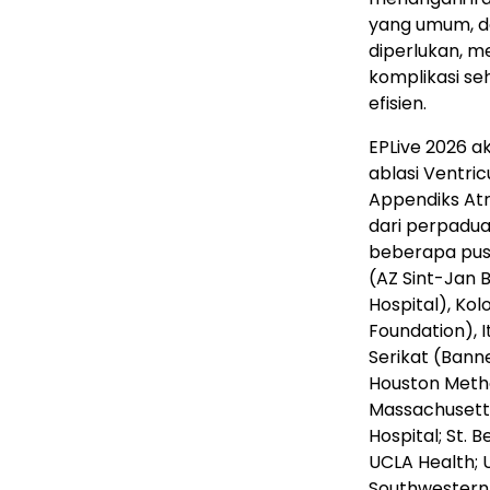
yang umum, d
diperlukan, 
komplikasi se
efisien.
EPLive 2026 ak
ablasi Ventri
Appendiks Atri
dari perpadua
beberapa pusa
(AZ Sint-Jan 
Hospital), Kol
Foundation), 
Serikat (Banne
Houston Metho
Massachusetts 
Hospital; St. 
UCLA Health; U
Southwestern