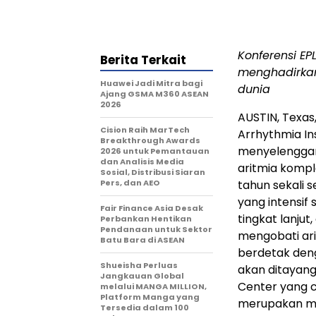
Konferensi EP
Berita Terkait
menghadirka
Huawei Jadi Mitra bagi
dunia
Ajang GSMA M360 ASEAN
2026
AUSTIN, Texas
Cision Raih MarTech
Arrhythmia Ins
Breakthrough Awards
menyelenggar
2026 untuk Pemantauan
dan Analisis Media
aritmia kompl
Sosial, Distribusi Siaran
Pers, dan AEO
tahun sekali 
yang intensif 
Fair Finance Asia Desak
tingkat lanjut
Perbankan Hentikan
Pendanaan untuk Sektor
mengobati ari
Batu Bara di ASEAN
berdetak deng
Shueisha Perluas
akan ditayang
Jangkauan Global
Center yang c
melalui MANGA MILLION,
Platform Manga yang
merupakan me
Tersedia dalam 100