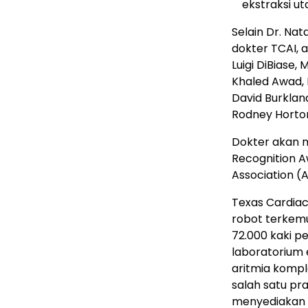
ekstraksi u
Selain Dr. Na
dokter TCAI, a
Luigi DiBiase, 
Khaled Awad, 
David Burkland
Rodney Horton,
Dokter akan 
Recognition A
Association (
Texas Cardiac 
robot terkemuk
72.000 kaki p
laboratorium 
aritmia komple
salah satu pra
menyediakan p