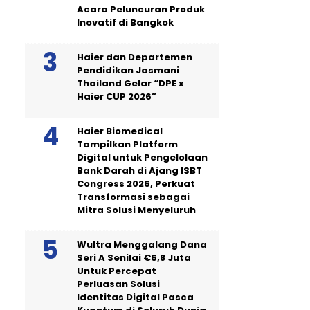
Acara Peluncuran Produk
Inovatif di Bangkok
Haier dan Departemen
Pendidikan Jasmani
Thailand Gelar “DPE x
Haier CUP 2026”
Haier Biomedical
Tampilkan Platform
Digital untuk Pengelolaan
Bank Darah di Ajang ISBT
Congress 2026, Perkuat
Transformasi sebagai
Mitra Solusi Menyeluruh
Wultra Menggalang Dana
Seri A Senilai €6,8 Juta
Untuk Percepat
Perluasan Solusi
Identitas Digital Pasca