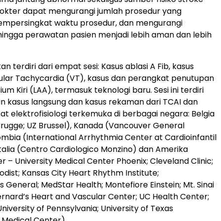
okter dapat mengurangi jumlah prosedur yang
mempersingkat waktu prosedur, dan mengurangi
hingga perawatan pasien menjadi lebih aman dan lebih
an terdiri dari empat sesi: Kasus ablasi A Fib, kasus
cular Tachycardia (VT), kasus dan perangkat penutupan
um Kiri (LAA), termasuk teknologi baru. Sesi ini terdiri
n kasus langsung dan kasus rekaman dari TCAI dan
t elektrofisiologi terkemuka di berbagai negara: Belgia
Brugge; UZ Brussel), Kanada (Vancouver General
ombia (International Arrhythmia Center at Cardioinfantil
Italia (Centro Cardiologico Monzino) dan Amerika
r – University Medical Center Phoenix; Cleveland Clinic;
dist; Kansas City Heart Rhythm Institute;
General; MedStar Health; Montefiore Einstein; Mt. Sinai
Bernard’s Heart and Vascular Center; UC Health Center;
niversity of Pennsylvania; University of Texas
 Medical Center).