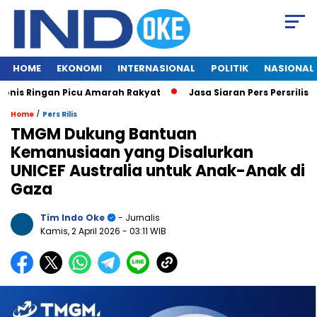
HOME
EKONOMI
INTERNASIONAL
POLITIK
NASIONAL
s Ringan Picu Amarah Rakyat
Jasa Siaran Pers Persriliscom 
/
Home
Pers Rilis
TMGM Dukung Bantuan
Kemanusiaan yang Disalurkan
UNICEF Australia untuk Anak-Anak di
Gaza
Tim Indo Oke
- Jurnalis
Kamis, 2 April 2026
- 03:11 WIB