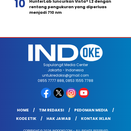
HunterLab luncurkan Vista® L2 dengan
rentang pengukuran yang diperluas
menjadi 710 nm
Sapulangit Media Center
Jakarta - Indonesia
untukredaksi@gmail.com
0855 7777 888, 0853 1555 7788
HOME
TIM REDAKSI
PEDOMAN MEDIA
KODE ETIK
HAK JAWAB
KONTAK IKLAN
COPYRIGHT © 2026 INDOOKE.COM - ALL RIGHTS RESERVED