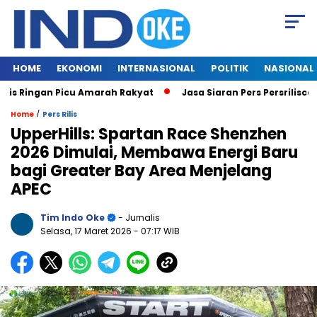
HOME
EKONOMI
INTERNASIONAL
POLITIK
NASIONAL
s Ringan Picu Amarah Rakyat
Jasa Siaran Pers Persriliscom M
/
Home
Pers Rilis
UpperHills: Spartan Race Shenzhen
2026 Dimulai, Membawa Energi Baru
bagi Greater Bay Area Menjelang
APEC
Tim Indo Oke
- Jurnalis
Selasa, 17 Maret 2026
- 07:17 WIB