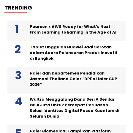
TRENDING
Pearson x AWS Ready for What’s Next:
From Learning to Earning in the Age of AI
Tablet Unggulan Huawei Jadi Sorotan
dalam Acara Peluncuran Produk Inovatif
di Bangkok
Haier dan Departemen Pendidikan
Jasmani Thailand Gelar “DPE x Haier CUP
2026”
Wultra Menggalang Dana Seri A Senilai
€6,8 Juta Untuk Percepat Perluasan
Solusi Identitas Digital Pasca Kuantum di
Seluruh Dunia
Haier Biomedical Tampilkan Platform