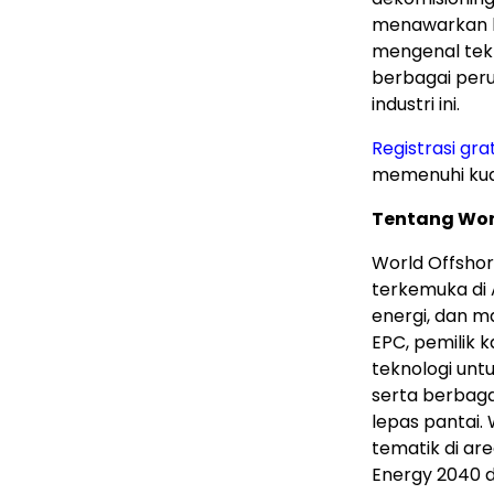
menawarkan k
mengenal tekn
berbagai pe
industri ini.
Registrasi grat
memenuhi kuali
Tentang Wor
World Offsho
terkemuka di 
energi, dan m
EPC, pemilik 
teknologi unt
serta berbaga
lepas pantai.
tematik di ar
Energy 2040 