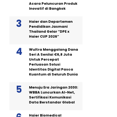
Acara Peluncuran Produk
Inovatif di Bangkok
Haier dan Departemen
Pendidikan Jasmani
Thailand Gelar “DPE x
Haier CUP 2026”
Wultra Menggalang Dana
Seri A Senilai €6,8 Juta
Untuk Percepat
Perluasan Solusi
Identitas Digital Pasca
Kuantum di Seluruh Dunia
Menuju Era Jaringan 2030:
WBBA Luncurkan AI-Net,
Sertifikasi Komunikasi
Data Berstandar Global
Haier Biomedical