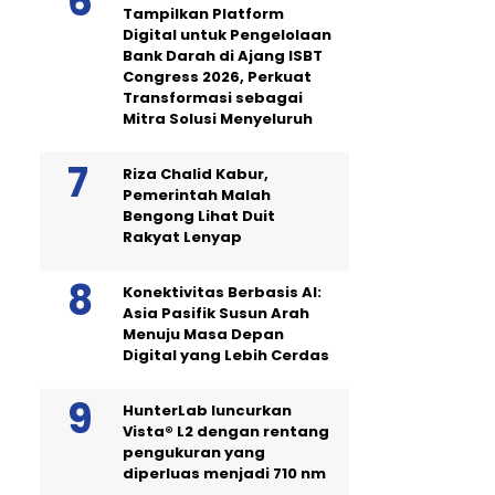
Tampilkan Platform
Digital untuk Pengelolaan
Bank Darah di Ajang ISBT
Congress 2026, Perkuat
Transformasi sebagai
Mitra Solusi Menyeluruh
Riza Chalid Kabur,
Pemerintah Malah
Bengong Lihat Duit
Rakyat Lenyap
Konektivitas Berbasis AI:
Asia Pasifik Susun Arah
Menuju Masa Depan
Digital yang Lebih Cerdas
HunterLab luncurkan
Vista® L2 dengan rentang
pengukuran yang
diperluas menjadi 710 nm