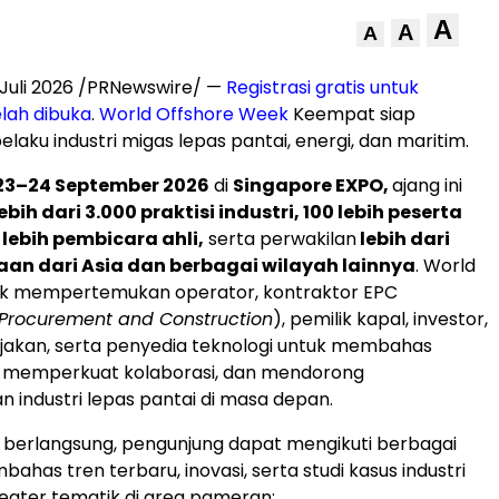
A
A
A
Juli 2026 /PRNewswire/ —
Registrasi gratis untuk
lah dibuka
.
World Offshore Week
Keempat siap
aku industri migas lepas pantai, energi, dan maritim.
23–24 September 2026
di
Singapore EXPO,
ajang ini
ebih dari 3.000 praktisi industri, 100 lebih peserta
lebih pembicara ahli,
serta perwakilan
lebih dari
an dari Asia dan berbagai wilayah lainnya
. World
k mempertemukan operator, kontraktor EPC
 Procurement and Construction
), pemilik kapal, investor,
jakan, serta penyedia teknologi untuk membahas
ni, memperkuat kolaborasi, dan mendorong
industri lepas pantai di masa depan.
 berlangsung, pengunjung dapat mengikuti berbagai
ahas tren terbaru, inovasi, serta studi kasus industri
 teater tematik di area pameran: