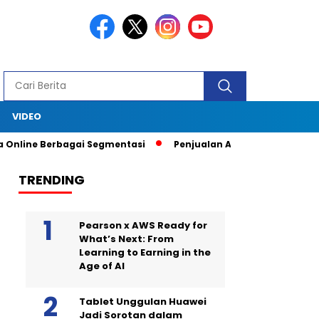
S
VIDEO
ine Berbagai Segmentasi
Penjualan Anjlok, Coca Cola Tutup Pa
TRENDING
Pearson x AWS Ready for
What’s Next: From
Learning to Earning in the
Age of AI
Tablet Unggulan Huawei
Jadi Sorotan dalam