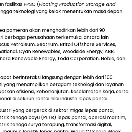
fasilitas FPSO (
Floating Production Storage and
hingga teknologi yang kelak menentukan masa depan
ea pameran akan menghadirkan lebih dari 90
i berbagai perusahaan terkemuka, antara lain
scus Petroleum, Seatrium, Britoil Offshore Services,
national, Cyan Renewables, Woodside Energy, ABB,
nera Renewable Energy, Toda Corporation, Noble, dan
dapat berinteraksi langsung dengan lebih dari 100
usi yang menampilkan beragam teknologi dan layanan
tkan efisiensi, keberlanjutan, keselamatan kerja, serta
onal di seluruh rantai nilai industri lepas pantai.
dustri yang bergerak di sektor migas lepas pantai,
trik tenaga bayu (PLTB) lepas pantai, operasi maritim,
trik tenaga surya terapung, transformasi digital,
, maupun logistik lepas pantai, World Offshore Week