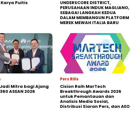
Karya Puitis
UNDERSCORE DISTRICT,
PERUSAHAAN INDUK MAGLIANO,
SEBAGAI LANGKAH KEDUA
DALAM MEMBANGUN PLATFORM
MEREK MEWAH ITALIA BARU
s
Pers Rilis
Jadi Mitra bagi Ajang
Cision Raih MarTech
360 ASEAN 2026
Breakthrough Awards 2026
untuk Pemantauan dan
Analisis Media Sosial,
Distribusi Siaran Pers, dan AEO