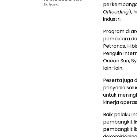
perkembangan 
Bahasa
Offloading
), 
industri.
Program di ar
pembicara dar
Petronas, Hibi
Penguin Inter
Ocean Sun, Sy
lain-lain.
Peserta juga 
penyedia sol
untuk meningka
kinerja operasi
Baik pelaku in
pembangkit lis
pembangkit lis
dekomisioning