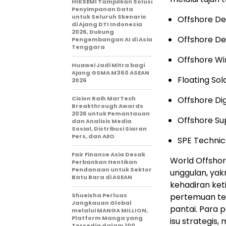
HIKSEMI Tampilkan Solusi
Penyimpanan Data
untuk Seluruh Skenario
Offshore De
di Ajang DTI Indonesia
2026, Dukung
Offshore De
Pengembangan AI di Asia
Tenggara
Offshore Wi
Huawei Jadi Mitra bagi
Ajang GSMA M360 ASEAN
Floating Sol
2026
Cision Raih MarTech
Offshore Dig
Breakthrough Awards
2026 untuk Pemantauan
Offshore Sup
dan Analisis Media
Sosial, Distribusi Siaran
Pers, dan AEO
SPE Techni
Fair Finance Asia Desak
World Offshor
Perbankan Hentikan
Pendanaan untuk Sektor
unggulan, yak
Batu Bara di ASEAN
kehadiran keti
Shueisha Perluas
pertemuan terb
Jangkauan Global
pantai. Para 
melalui MANGA MILLION,
Platform Manga yang
isu strategis,
Tersedia dalam 100