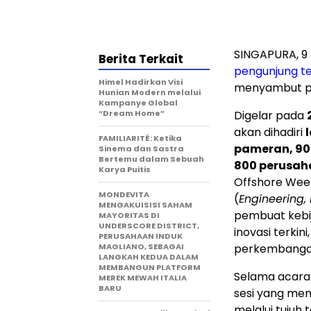
SINGAPURA, 9 
Berita Terkait
pengunjung te
Himel Hadirkan Visi
menyambut pel
Hunian Modern melalui
Kampanye Global
“Dream Home”
Digelar pada
akan dihadiri
l
FAMILIARITÉ: Ketika
pameran, 90 
Sinema dan Sastra
Bertemu dalam Sebuah
800 perusaha
Karya Puitis
Offshore Wee
MONDEVITA
(
Engineering,
MENGAKUISISI SAHAM
pembuat kebi
MAYORITAS DI
UNDERSCORE DISTRICT,
inovasi terki
PERUSAHAAN INDUK
MAGLIANO, SEBAGAI
perkembangan 
LANGKAH KEDUA DALAM
MEMBANGUN PLATFORM
Selama acara
MEREK MEWAH ITALIA
BARU
sesi yang memb
melalui tujuh