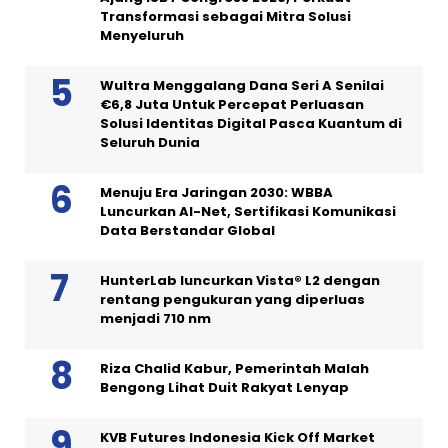
Transformasi sebagai Mitra Solusi
Menyeluruh
Wultra Menggalang Dana Seri A Senilai
€6,8 Juta Untuk Percepat Perluasan
Solusi Identitas Digital Pasca Kuantum di
Seluruh Dunia
Menuju Era Jaringan 2030: WBBA
Luncurkan AI-Net, Sertifikasi Komunikasi
Data Berstandar Global
HunterLab luncurkan Vista® L2 dengan
rentang pengukuran yang diperluas
menjadi 710 nm
Riza Chalid Kabur, Pemerintah Malah
Bengong Lihat Duit Rakyat Lenyap
KVB Futures Indonesia Kick Off Market