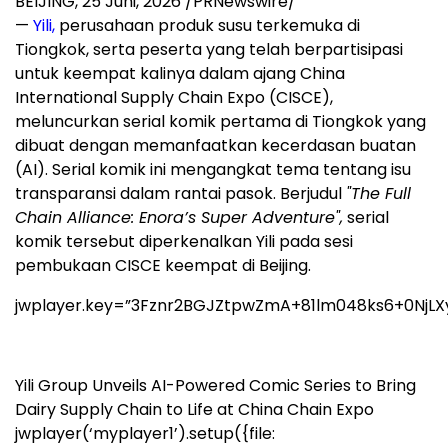
BEIJING
,
25 Juni, 2026
/PRNewswire/
—
Yili,
perusahaan produk susu terkemuka di
Tiongkok, serta peserta yang telah berpartisipasi
untuk keempat kalinya dalam ajang China
International Supply Chain Expo (CISCE),
meluncurkan serial komik pertama di Tiongkok yang
dibuat dengan memanfaatkan kecerdasan buatan
(AI). Serial komik ini mengangkat tema tentang isu
transparansi dalam rantai pasok. Berjudul
"The Full
Chain Alliance: Enora’s Super Adventure",
serial
komik tersebut diperkenalkan Yili pada sesi
pembukaan CISCE keempat di Beijing.
jwplayer.key=”3Fznr2BGJZtpwZmA+81lm048ks6+0NjLX
Yili Group Unveils AI-Powered Comic Series to Bring
Dairy Supply Chain to Life at China Chain Expo
jwplayer(‘myplayer1’).setup({file: