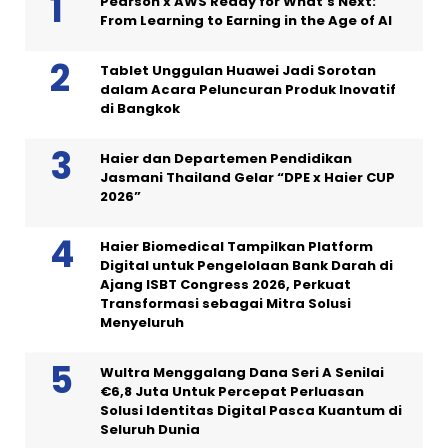
Pearson x AWS Ready for What’s Next:
From Learning to Earning in the Age of AI
Tablet Unggulan Huawei Jadi Sorotan
dalam Acara Peluncuran Produk Inovatif
di Bangkok
Haier dan Departemen Pendidikan
Jasmani Thailand Gelar “DPE x Haier CUP
2026”
Haier Biomedical Tampilkan Platform
Digital untuk Pengelolaan Bank Darah di
Ajang ISBT Congress 2026, Perkuat
Transformasi sebagai Mitra Solusi
Menyeluruh
Wultra Menggalang Dana Seri A Senilai
€6,8 Juta Untuk Percepat Perluasan
Solusi Identitas Digital Pasca Kuantum di
Seluruh Dunia