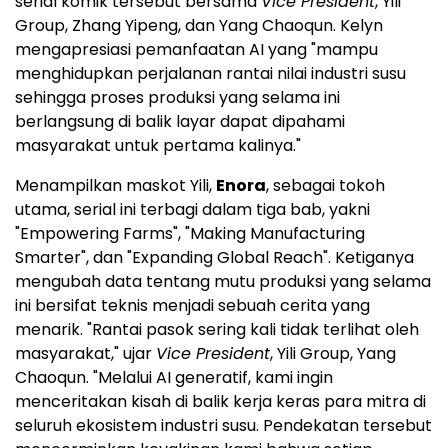
serial komik tersebut bersama
Vice President
, Yili
Group, Zhang Yipeng, dan Yang Chaoqun. Kelyn
mengapresiasi pemanfaatan AI yang "mampu
menghidupkan perjalanan rantai nilai industri susu
sehingga proses produksi yang selama ini
berlangsung di balik layar dapat dipahami
masyarakat untuk pertama kalinya."
Menampilkan maskot Yili,
Enora
, sebagai tokoh
utama, serial ini terbagi dalam tiga bab, yakni
"Empowering Farms", "Making Manufacturing
Smarter", dan "Expanding Global Reach". Ketiganya
mengubah data tentang mutu produksi yang selama
ini bersifat teknis menjadi sebuah cerita yang
menarik. "Rantai pasok sering kali tidak terlihat oleh
masyarakat," ujar
Vice President
, Yili Group, Yang
Chaoqun. "Melalui AI generatif, kami ingin
menceritakan kisah di balik kerja keras para mitra di
seluruh ekosistem industri susu. Pendekatan tersebut