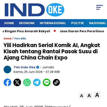
HOME
EKONOMI
INTERNASIONAL
POLITIK
NASIONAL
 Ringan Picu Amarah Rakyat
Jasa Siaran Pers Persriliscom M
/
Home
Pers Rilis
Yili Hadirkan Serial Komik AI, Angkat
Kisah tentang Rantai Pasok Susu di
Ajang China Chain Expo
Tim Indo Oke
- Jurnalis
Kamis, 25 Juni 2026
- 07:28 WIB
A
A
A