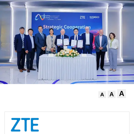
A
A
A