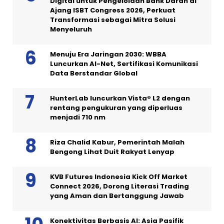
Digital untuk Pengelolaan Bank Darah di
Ajang ISBT Congress 2026, Perkuat
Transformasi sebagai Mitra Solusi
Menyeluruh
Menuju Era Jaringan 2030: WBBA
Luncurkan AI-Net, Sertifikasi Komunikasi
Data Berstandar Global
HunterLab luncurkan Vista® L2 dengan
rentang pengukuran yang diperluas
menjadi 710 nm
Riza Chalid Kabur, Pemerintah Malah
Bengong Lihat Duit Rakyat Lenyap
KVB Futures Indonesia Kick Off Market
Connect 2026, Dorong Literasi Trading
yang Aman dan Bertanggung Jawab
Konektivitas Berbasis AI: Asia Pasifik