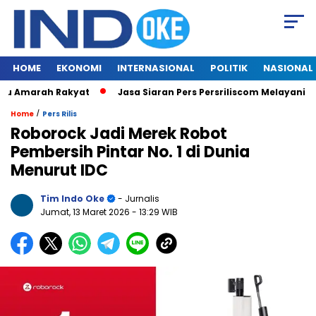
HOME
EKONOMI
INTERNASIONAL
POLITIK
NASIONAL
 Amarah Rakyat
Jasa Siaran Pers Persriliscom Melayani Publi
/
Home
Pers Rilis
Roborock Jadi Merek Robot
Pembersih Pintar No. 1 di Dunia
Menurut IDC
Tim Indo Oke
- Jurnalis
Jumat, 13 Maret 2026
- 13:29 WIB