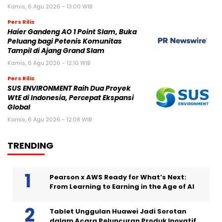
Kamis, 6 Agu 2026 - 13:00 WIB
Pers Rilis
Haier Gandeng AO 1 Point Slam, Buka
Peluang bagi Petenis Komunitas
Tampil di Ajang Grand Slam
Kamis, 6 Agu 2026 - 12:10 WIB
Pers Rilis
SUS ENVIRONMENT Raih Dua Proyek
WtE di Indonesia, Percepat Ekspansi
Global
Kamis, 6 Agu 2026 - 12:08 WIB
TRENDING
Pearson x AWS Ready for What’s Next:
From Learning to Earning in the Age of AI
Tablet Unggulan Huawei Jadi Sorotan
dalam Acara Peluncuran Produk Inovatif