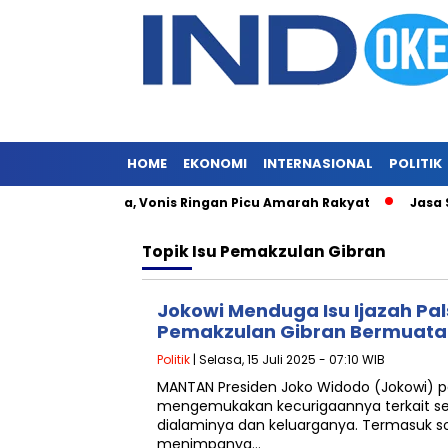
HOME
EKONOMI
INTERNASIONAL
POLITIK
asih Merajalela, Vonis Ringan Picu Amarah Rakyat
Jasa Siar
Topik
Isu Pemakzulan Gibran
Jokowi Menduga Isu Ijazah Pa
Pemakzulan Gibran Bermuatan
Politik
| Selasa, 15 Juli 2025 - 07:10 WIB
MANTAN Presiden Joko Widodo (Jokowi) p
mengemukakan kecurigaannya terkait se
dialaminya dan keluarganya. Termasuk soa
menimpanya…