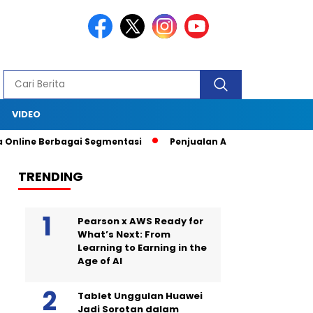
S
VIDEO
Online Berbagai Segmentasi
Penjualan Anjlok, Coca Cola Tutup
TRENDING
Pearson x AWS Ready for
What’s Next: From
Learning to Earning in the
Age of AI
Tablet Unggulan Huawei
Jadi Sorotan dalam