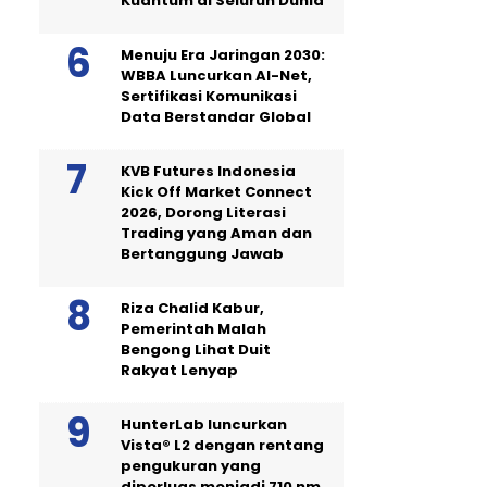
Kuantum di Seluruh Dunia
Menuju Era Jaringan 2030:
WBBA Luncurkan AI-Net,
Sertifikasi Komunikasi
Data Berstandar Global
KVB Futures Indonesia
Kick Off Market Connect
2026, Dorong Literasi
Trading yang Aman dan
Bertanggung Jawab
Riza Chalid Kabur,
Pemerintah Malah
Bengong Lihat Duit
Rakyat Lenyap
HunterLab luncurkan
Vista® L2 dengan rentang
pengukuran yang
diperluas menjadi 710 nm