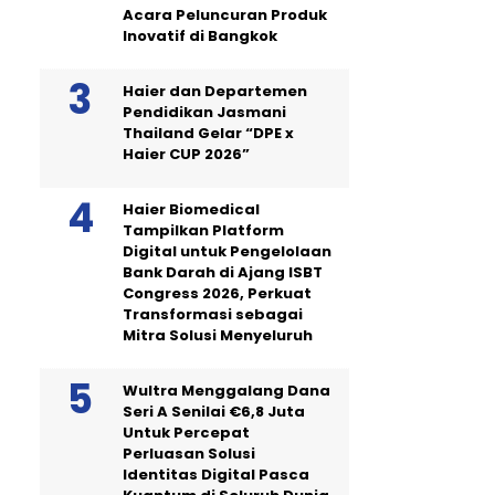
Acara Peluncuran Produk
Inovatif di Bangkok
Haier dan Departemen
Pendidikan Jasmani
Thailand Gelar “DPE x
Haier CUP 2026”
Haier Biomedical
Tampilkan Platform
Digital untuk Pengelolaan
Bank Darah di Ajang ISBT
Congress 2026, Perkuat
Transformasi sebagai
Mitra Solusi Menyeluruh
Wultra Menggalang Dana
Seri A Senilai €6,8 Juta
Untuk Percepat
Perluasan Solusi
Identitas Digital Pasca