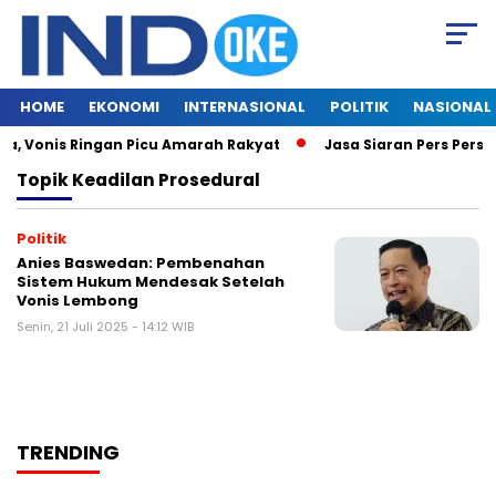
HOME
EKONOMI
INTERNASIONAL
POLITIK
NASIONAL
a, Vonis Ringan Picu Amarah Rakyat
Jasa Siaran Pers Persri
Topik
Keadilan Prosedural
Politik
Anies Baswedan: Pembenahan
Sistem Hukum Mendesak Setelah
Vonis Lembong
Senin, 21 Juli 2025 - 14:12 WIB
TRENDING