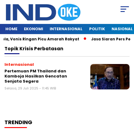
HOME
EKONOMI
INTERNASIONAL
POLITIK
NASIONAL
ela, Vonis Ringan Picu Amarah Rakyat
Jasa Siaran Pers Pers
Topik
Krisis Perbatasan
Internasional
Pertemuan PM Thailand dan
Kamboja Hasilkan Gencatan
Senjata Segera
Selasa, 29 Juli 2025 - 11:45 WIB
TRENDING